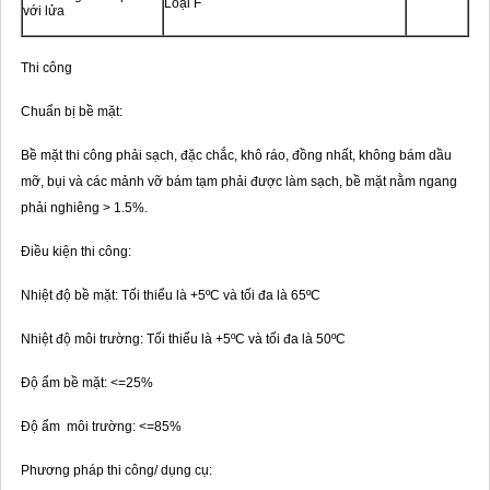
Loại F
với lửa
Thi công
Chuẩn bị bề mặt:
Bề mặt thi công phải sạch, đặc chắc, khô ráo, đồng nhất, không bám dầu
mỡ, bụi và các mảnh vỡ bám tạm phải được làm sạch, bề mặt nằm ngang
phải nghiêng > 1.5%.
Điều kiện thi công:
Nhiệt độ bề mặt: Tối thiểu là +5ºC và tối đa là 65ºC
Nhiệt độ môi trường: Tối thiểu là +5ºC và tối đa là 50ºC
Độ ẩm bề mặt: <=25%
Độ ẩm môi trường: <=85%
Phương pháp thi công/ dụng cụ: