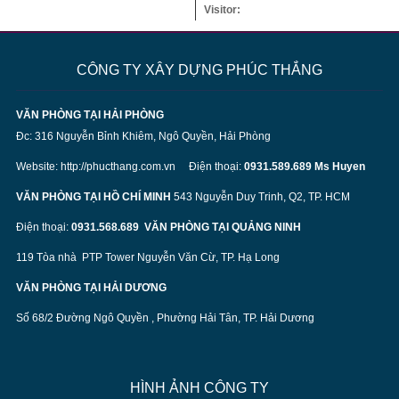
Visitor:
CÔNG TY XÂY DỰNG PHÚC THẮNG
VĂN PHÒNG TẠI HẢI PHÒNG
Đc: 316 Nguyễn Bỉnh Khiêm, Ngô Quyền, Hải Phòng
Website:
http://phucthang.com.vn
Điện thoại:
0931.589.689 Ms Huyen
VĂN PHÒNG TẠI HỒ CHÍ MINH
543 Nguyễn Duy Trinh, Q2, TP. HCM
Điện thoại:
0931.568.689
VĂN PHÒNG TẠI QUẢNG NINH
119 Tòa nhà PTP Tower Nguyễn Văn Cừ, TP. Hạ Long
VĂN PHÒNG TẠI HẢI DƯƠNG
Số 68/2 Đường Ngô Quyền , Phường Hải Tân, TP. Hải Dương
HÌNH ẢNH CÔNG TY