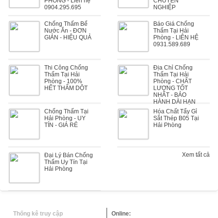
PHÒNG - Liên hệ
CHUYÊN
0904.295.695
NGHIỆP
Chống Thấm Bể
Báo Giá Chống
Nước Ăn - ĐƠN
Thấm Tại Hải
GIẢN - HIỆU QUẢ
Phòng - LIÊN HỆ
0931.589.689
Thi Công Chống
Địa Chỉ Chống
Thấm Tại Hải
Thấm Tại Hải
Phòng - 100%
Phòng - CHẤT
HẾT THẤM DỘT
LƯỢNG TỐT
NHẤT - BẢO
HÀNH DÀI HẠN
Chống Thấm Tại
Hóa Chất Tẩy Gỉ
Hải Phòng - UY
Sắt Thép B05 Tại
TÍN - GIÁ RẺ
Hải Phòng
Xem tất cả
Đại Lý Bán Chống
Thấm Uy Tín Tại
Hải Phòng
Thống kê truy cập
Online: