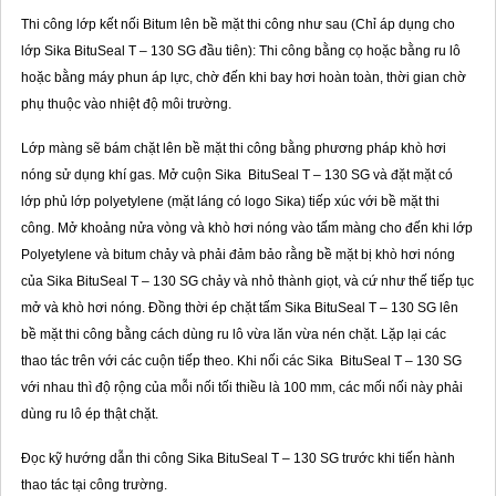
Thi công lớp kết nối Bitum lên bề mặt thi công như sau (Chỉ áp dụng cho
lớp Sika BituSeal T – 130 SG đầu tiên): Thi công bằng cọ hoặc bằng ru lô
hoặc bằng máy phun áp lực, chờ đến khi bay hơi hoàn toàn, thời gian chờ
phụ thuộc vào nhiệt độ môi trường.
Lớp màng sẽ bám chặt lên bề mặt thi công bằng phương pháp khò hơi
nóng sử dụng khí gas. Mở cuộn Sika BituSeal T – 130 SG và đặt mặt có
lớp phủ lớp polyetylene (mặt láng có logo Sika) tiếp xúc với bề mặt thi
công. Mở khoảng nửa vòng và khò hơi nóng vào tấm màng cho đến khi lớp
Polyetylene và bitum chảy và phải đảm bảo rằng bề mặt bị khò hơi nóng
của Sika BituSeal T – 130 SG chảy và nhỏ thành giọt, và cứ như thế tiếp tục
mở và khò hơi nóng. Đồng thời ép chặt tấm Sika BituSeal T – 130 SG lên
bề mặt thi công bằng cách dùng ru lô vừa lăn vừa nén chặt. Lặp lại các
thao tác trên với các cuộn tiếp theo. Khi nối các Sika BituSeal T – 130 SG
với nhau thì độ rộng của mỗi nối tối thiều là 100 mm, các mối nối này phải
dùng ru lô ép thật chặt.
Đọc kỹ hướng dẫn thi công Sika BituSeal T – 130 SG trước khi tiến hành
thao tác tại công trường.