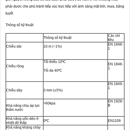
phải được che phủ tránh tiếp xúc trực tiếp với ánh sáng mặt trời, mưa, băng
tuyết
Thông số kỹ thuật
Các chỉ
Thông số kỹ thuật
tiêu
EN 1848-
Chiều dài
10 m (~1%)
1
Tối thiểu 10ºC
EN 1848-
Chiều rộng
1
Tối đa 40ºC
EN 1849-
1
Chiều dày
3 mm (±5%)
EN 1928-
>60kpa
B
Khả năng chịu áp lực
thấm nước
Khả năng uốn dẻo ở
0ºC
EN1109
nhiệt độ thấp
Khả năng kháng chảy