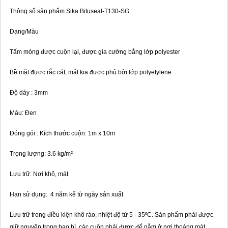
Thông số sản phẩm Sika Bituseal-T130-SG:
Dạng/Màu
Tấm mỏng được cuộn lại, được gia cường bằng lớp polyester
Bề mặt được rắc cát, mặt kia được phủ bởi lớp polyetylene
Độ dày : 3mm
Màu: Đen
Đóng gói : Kích thước cuộn: 1m x 10m
Trọng lượng: 3.6 kg/m²
Lưu trữ: Nơi khô, mát
Hạn sử dụng: 4 năm kể từ ngày sản xuất
Lưu trữ trong điều kiện khô ráo, nhiệt độ từ 5 - 35ºC. Sản phẩm phải được
giữ nguyên trong bao bì, các cuộn phải được để nằm ở nơi thoáng mát,