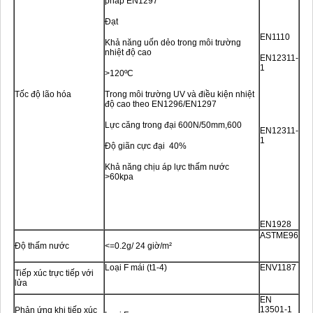
pháp EN1297
Đạt
EN1110
Khả năng uốn dẻo trong môi trường
nhiệt độ cao
EN12311-
1
>120ºC
Tốc độ lão hóa
Trong môi trường UV và điều kiện nhiệt
độ cao theo EN1296/EN1297
Lực căng trong đại 600N/50mm,600
EN12311-
1
Độ giãn cực đại 40%
Khả năng chịu áp lực thấm nước
>60kpa
EN1928
ASTME96
Độ thấm nước
<=0.2g/ 24 giờ/m²
Loại F mái (t1-4)
ENV1187
Tiếp xúc trực tiếp với
lửa
EN
13501-1
Phản ứng khi tiếp xúc