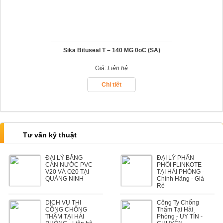
Sika Bituseal T – 140 MG 0oC (SA)
Giá:
Liên hệ
Chi tiết
Tư vấn kỹ thuật
ĐẠI LÝ BĂNG
ĐẠI LÝ PHÂN
CẢN NƯỚC PVC
PHỐI FLINKOTE
V20 VÀ O20 TẠI
TẠI HẢI PHÒNG -
QUẢNG NINH
Chính Hãng - Giá
Rẻ
DỊCH VỤ THI
Công Ty Chống
CÔNG CHỐNG
Thấm Tại Hải
THẤM TẠI HẢI
Phòng - UY TÍN -