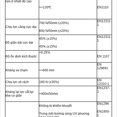
rửa ở nhiệt độ cao
>=120ºC
EN1110
EN12311-
700 N/50mm (±20%)
1
Chịu lực căng cực đại
600 N/50mm (±20%)
EN12311-
45% (±15%)
1
Độ giãn dài cực đại
45% (±15%)
<0.25%
Độ ổn định kích thước
EN 1107
EN
129691
Kháng va chạm
>=600 mm
EN
Chịu lực xé rách
160 N (±30%)
12310-1
EN1237-
1
Kháng lại lực cắt tại
>400n/50mm
khe co giãn
EN1296
Không bị khiếm khuyết
EN1850-
Trong môi trường sóng UV phương
1