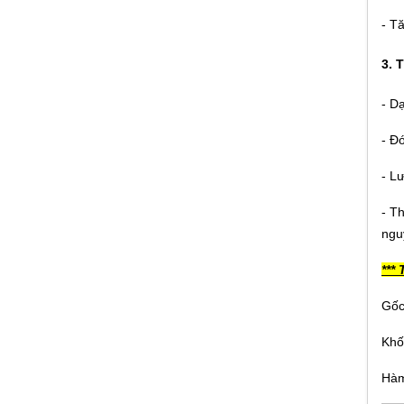
Cao su trương nở - Sika - Hydrotite
CJ-Type
- T
Giá:
Liên hệ
3. 
- D
- Đó
Màng Chống Thấm Tự Dính LIBERO
Nhập Khẩu Thổ Nhĩ Kỳ
- L
Giá:
Liên hệ
- T
ngu
***
FLINKOTE CHỐNG THẤM MỘT
Gốc
THÀNH PHẦN
Giá:
Liên hệ
Khố
Hàm