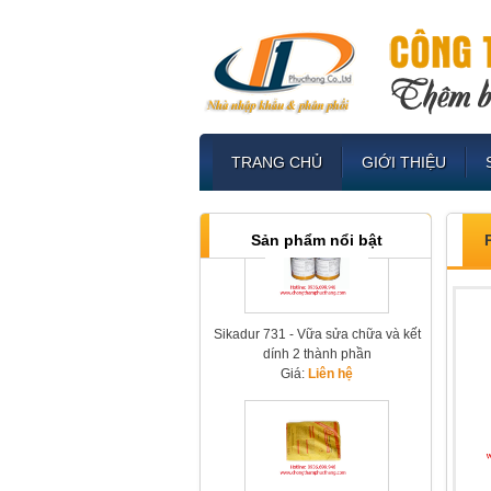
Sikament R7 - Phụ gia hỗ trợ tháo
ván khuôn 7 ngày
TRANG CHỦ
GIỚI THIỆU
Giá:
Liên hệ
Sản phẩm nổi bật
Sikadur 731 - Vữa sửa chữa và kết
dính 2 thành phần
Giá:
Liên hệ