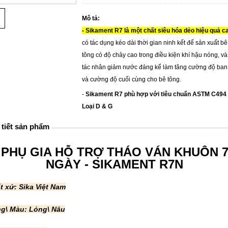
Mô tả:
- Sikament R7 là một chất siêu hóa dẻo hiệu quả c
có tác dụng kéo dài thời gian ninh kết để sản xuất bê
tông có độ chảy cao trong điều kiện khí hậu nóng, và
tác nhân giảm nước đáng kể làm tăng cường độ ban
và cường độ cuối cùng cho bê tông.
-
Sikament R7 phù hợp với tiêu chuẩn ASTM C494
Loại D & G
 tiết sản phẩm
PHỤ GIA HỖ TRỢ THÁO VÁN KHUÔN 
NGÀY - SIKAMENT R7N
t xứ: Sika Việt Nam
g\ Màu: Lỏng\ Nâu