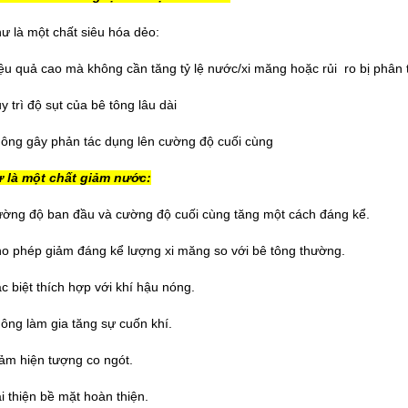
hư là một chất siêu hóa dẻo:
iệu quả cao mà không cần tăng tỷ lệ nước/xi măng hoặc rủi ro bị phân 
y trì độ sụt của bê tông lâu dài
hông gây phản tác dụng lên cường độ cuối cùng
 là một chất giảm nước:
ường độ ban đầu và cường độ cuối cùng tăng một cách đáng kể.
ho phép giảm đáng kể lượng xi măng so với bê tông thường.
ặc biệt thích hợp với khí hậu nóng.
hông làm gia tăng sự cuốn khí.
iảm hiện tượng co ngót.
ải thiện bề mặt hoàn thiện.