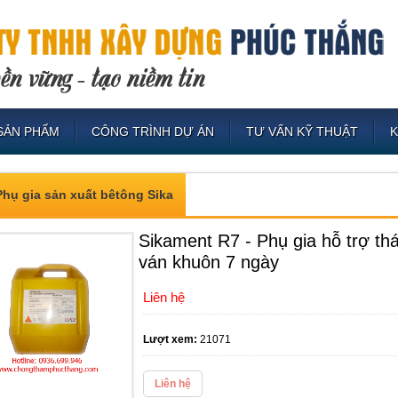
SẢN PHẨM
CÔNG TRÌNH DỰ ÁN
TƯ VẤN KỸ THUẬT
Phụ gia sản xuất bêtông Sika
Sikament R7 - Phụ gia hỗ trợ th
ván khuôn 7 ngày
Liên hệ
Lượt xem:
21071
Liên hệ