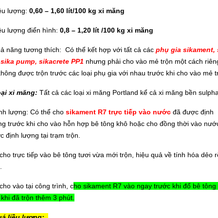
iều lượng:
0,60 – 1,60 lít/100 kg xi măng
iều lượng điển hình:
0,8 – 1,20 lít /100 kg xi măng
hả năng tương thích: Có thể kết hợp với tất cả các
phụ gia sikament, 
,sika pump, sikacrete PP1
nhưng phải cho vào mẻ trộn một cách riên
không được trộn trước các loại phụ gia với nhau trước khi cho vào mẻ t
oại xi măng:
Tất cả các loại xi măng Portland kể cả xi măng bền sulpha
ịnh lượng: Có thể cho
sikament R7 trực tiếp vào nước
đã được định
ng trước khi cho vào hỗn hợp bê tông khô hoặc cho đồng thời vào nướ
c định lượng tại trạm trộn.
cho trực tiếp vào bê tông tươi vừa mới trộn, hiệu quả về tính hóa dẻo r
.
cho vào tại công trình, c
ho sikament R7 vào ngay trước khi đổ bê tông
 khi đã trộn thêm 3 phút.
uá liều lượng: