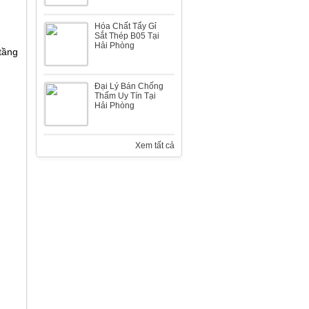
Nhà máy đóng tàu Bến Kiền
Hóa Chất Tẩy Gỉ
Sắt Thép B05 Tại
Hải Phòng
tầng
Đại Lý Bán Chống
Thấm Uy Tín Tại
Hải Phòng
Màng chống thấm STOPER
Xem tất cả
Tập đoàn tài chính Hoàng Huy
Viện Y Học Hải Quân