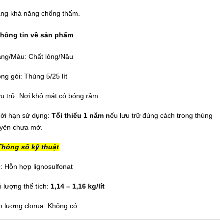
ăng khả năng chống thấm.
Thông tin về sản phẩm
ạng/Màu: Chất lỏng/Nâu
ng gói: Thùng 5/25 lít
ưu trữ: Nơi khô mát có bóng râm
hời hạn sử dụng:
Tối thiểu 1 năm n
ếu lưu trữ đúng cách trong thùng
yên chưa mở.
 Thông số kỹ thuật
: Hỗn hợp lignosulfonat
i lượng thể tích:
1,14 – 1,16 kg/lít
 lượng clorua: Không có