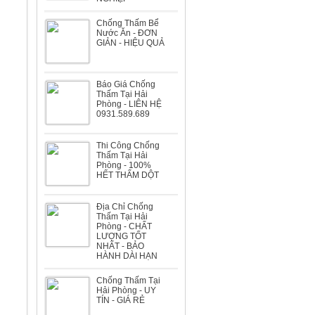
Biệt thự Bà Nghĩa dự án Sao Đỏ
Chống Thấm Bể
Nước Ăn - ĐƠN
GIẢN - HIỆU QUẢ
Báo Giá Chống
Thấm Tại Hải
Phòng - LIÊN HỆ
0931.589.689
Biệt thự Ông Huyến đường Lê Hồng
Phong
Thi Công Chống
Thấm Tại Hải
Phòng - 100%
HẾT THẤM DỘT
Địa Chỉ Chống
Thấm Tại Hải
Phòng - CHẤT
Nhà máy đóng tàu Bến Kiền
LƯỢNG TỐT
NHẤT - BẢO
HÀNH DÀI HẠN
Chống Thấm Tại
Hải Phòng - UY
TÍN - GIÁ RẺ