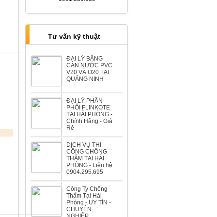
Phong
Tư vấn kỹ thuật
ĐẠI LÝ BĂNG
CẢN NƯỚC PVC
V20 VÀ O20 TẠI
Biệt thự Ông Trương đường Lê
QUẢNG NINH
Hồng Phong
ĐẠI LÝ PHÂN
PHỐI FLINKOTE
TẠI HẢI PHÒNG -
Chính Hãng - Giá
Rẻ
DỊCH VỤ THI
CÔNG CHỐNG
Biệt thự Ông Hùng đường Lương
THẤM TẠI HẢI
Khánh Thiện
PHÒNG - Liên hệ
0904.295.695
Công Ty Chống
Thấm Tại Hải
Phòng - UY TÍN -
CHUYÊN
NGHIỆP