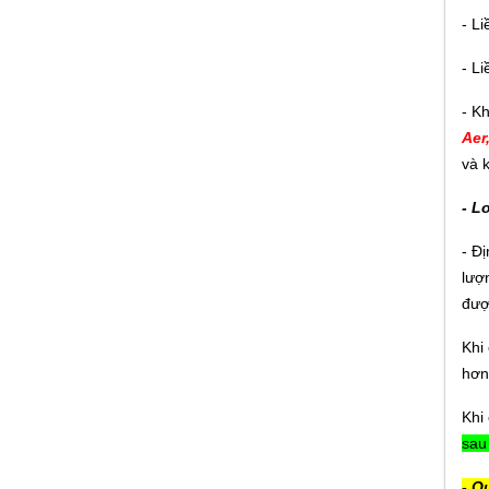
- L
- L
- K
Màng Chống Thấm Khò Nóng Rava
Aer
Proof Nhập Khẩu Thổ Nhĩ Kỳ
và 
Giá:
Liên hệ
- L
- Đ
lượ
đượ
Màng Chống Thấm Tự Dính Rava
Proof Nhập Khẩu Thổ Nhĩ Kỳ
Khi 
Giá:
Liên hệ
hơn
Khi 
sau
- Q