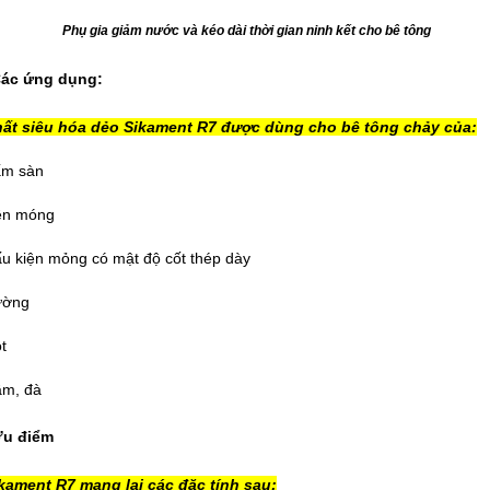
Phụ gia giảm nước và kéo dài thời gian ninh kết cho bê tông
Các ứng dụng:
hất siêu hóa dẻo Sikament R7 được dùng cho bê tông chảy của:
ấm sàn
ền móng
ấu kiện mỏng có mật độ cốt thép dày
ường
t
ầm, đà
 Ưu điểm
ikament R7 mang lại các đặc tính sau: