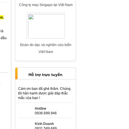
ao,
 là
 đầu
Đoàn đo đạc và nghiên cứu biển
Việt Nam
Hỗ trợ trực tuyến
7
Thi công mái
Cám ơn bạn đã ghé thăm. Chúng
tôi hân hạnh được giải đáp thắc
mắc của bạn !
Hotline
0936.699.946
Kinh Doanh
Bệt thự Ông Tâm đường Lê Hồng
0931.589.689