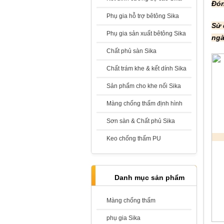
Đón
Phụ gia hỗ trợ bêtông Sika
Sử 
Sika Monotop 610
Phụ gia sản xuất bêtông Sika
ng
Giá:
Liên hệ
Chất phủ sàn Sika
Chất trám khe & kết dính Sika
Sản phẩm cho khe nối Sika
Màng chống thấm định hình
Sika Latex TH - Phụ gia kết nối, trộn
cùng vữa
Sơn sàn & Chất phủ Sika
Giá:
Liên hệ
Keo chống thấm PU
Danh mục sản phẩm
Sika Latex
Màng chống thấm
Giá:
Liên hệ
phụ gia Sika