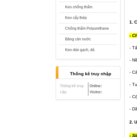
Keo chống thấm
Keo cấy thép
1. 
Chống Thấm Hai Thành Phần -
Chống thấm Polyurethane
Sikatop Seal 107
- C
Giá:
Liên hệ
Băng cản nước
- T
Keo dán gạch, đá
- N
- C
Thống kê truy nhập
Sikaproof Membrane
Giá:
Liên hệ
- T
Thống kê truy
Online:
cập
Visitor:
- Cộ
- D
2.
Vữa không co ngót - Sika Grout 212-
11/214-11
- S
Giá:
Liên hệ