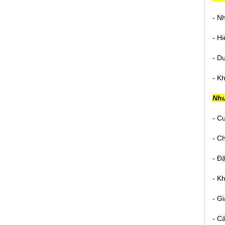
- N
- H
- Du
Vữa không co ngót - Sikagrout GP
Giá:
Liên hệ
- K
Như
- C
- C
Sikaflex contruction AP - Chất trám
khe đàn hồi
- Đ
Giá:
Liên hệ
- K
- G
- C