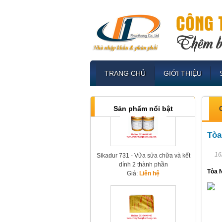
Sikament R7 - Phụ gia hỗ trợ tháo
TRANG CHỦ
GIỚI THIỆU
ván khuôn 7 ngày
Giá:
Liên hệ
Sản phẩm nổi bật
Tòa
Sikadur 731 - Vữa sửa chữa và kết
16
dính 2 thành phần
Giá:
Liên hệ
Tòa 