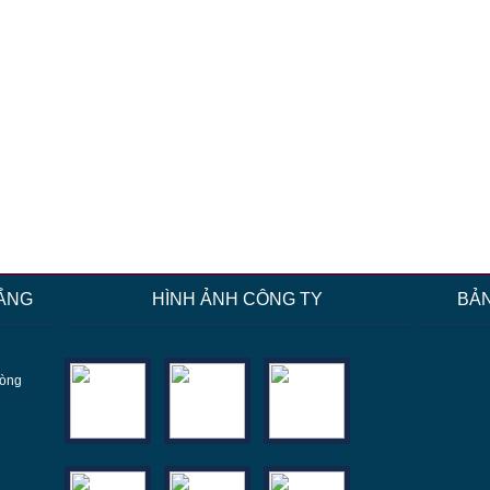
ẮNG
HÌNH ẢNH CÔNG TY
BẢ
hòng