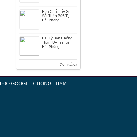
Hóa Chất Tẩy Gỉ
Nhà máy đóng tàu Bến Kiền
Sắt Thép B05 Tại
Hải Phòng
Đại Lý Bán Chống
Thấm Uy Tín Tại
Hải Phòng
Màng chống thấm STOPER
Xem tất cả
N ĐỒ GOOGLE CHỐNG THẤM
Tập đoàn tài chính Hoàng Huy