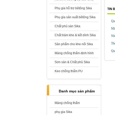
Phụ gia hỗ trợ bêtông Sika
TIN 
Phụ gia sản xuất bêtông Sika
Sika Monotop 610
Qu
Giá:
Liên hệ
Chất phủ sàn Sika
Mà
Chất trám khe & kết dính Sika
Nh
Th
Sản phẩm cho khe nối Sika
Qu
Màng chống thấm định hình
Sika Latex TH - Phụ gia kết nối, trộn
Sơn sàn & Chất phủ Sika
cùng vữa
Giá:
Liên hệ
Keo chống thấm PU
Danh mục sản phẩm
Màng chống thấm
Sika Latex
Giá:
Liên hệ
phụ gia Sika