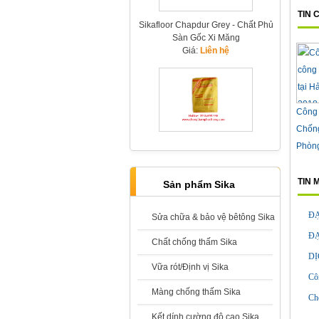
TIN
Sikafloor Chapdur Grey - Chất Phủ
Sàn Gốc Xi Măng
Giá:
Liên hệ
Công 
Chống
Sikafloor Chapdur Green - Chất
Phòn
Tăng Cứng Sàn Bê Tông Có Màu
Xanh
Giá:
Liên hệ
TIN 
Sản phẩm Sika
ĐẠ
Sửa chữa & bảo vệ bêtông Sika
ĐẠ
Chất chống thấm Sika
DỊ
Vữa rót/Định vị Sika
Sika Refit 2000
Cô
Giá:
Liên hệ
Màng chống thấm Sika
Ch
Kết dính cường độ cao Sika