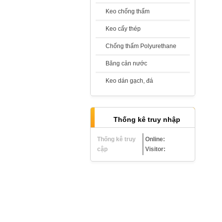
Keo chống thấm
Keo cấy thép
Chống thấm Polyurethane
Chống Thấm Hai Thành Phần -
Sikatop Seal 107
Băng cản nước
Giá:
Liên hệ
Keo dán gạch, đá
Thống kê truy nhập
Sikaproof Membrane
Thống kê truy
Online:
Giá:
Liên hệ
cập
Visitor:
Vữa không co ngót - Sika Grout 212-
11/214-11