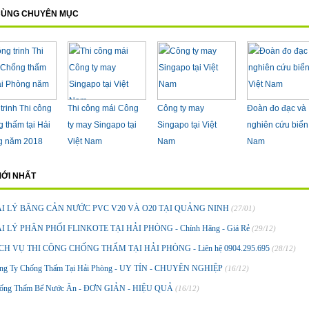
 CÙNG CHUYÊN MỤC
trinh Thi công
Thi công mái Công
Công ty may
Đoàn đo đạc và
 thấm tại Hải
ty may Singapo tại
Singapo tại Việt
nghiên cứu biển
g năm 2018
Việt Nam
Nam
Nam
MỚI NHẤT
I LÝ BĂNG CẢN NƯỚC PVC V20 VÀ O20 TẠI QUẢNG NINH
(27/01)
I LÝ PHÂN PHỐI FLINKOTE TẠI HẢI PHÒNG - Chính Hãng - Giá Rẻ
(29/12)
CH VỤ THI CÔNG CHỐNG THẤM TẠI HẢI PHÒNG - Liên hệ 0904.295.695
(28/12)
ng Ty Chống Thấm Tại Hải Phòng - UY TÍN - CHUYÊN NGHIỆP
(16/12)
ống Thấm Bể Nước Ăn - ĐƠN GIẢN - HIỆU QUẢ
(16/12)