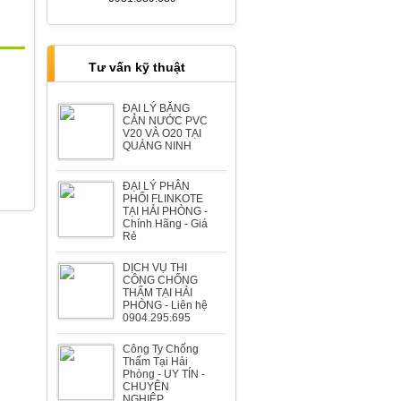
Bệt thự Ông Tâm đường Lê Hồng
Phong
Tư vấn kỹ thuật
ĐẠI LÝ BĂNG
CẢN NƯỚC PVC
V20 VÀ O20 TẠI
QUẢNG NINH
Biệt thự Ông Trương đường Lê
Hồng Phong
ĐẠI LÝ PHÂN
PHỐI FLINKOTE
TẠI HẢI PHÒNG -
Chính Hãng - Giá
Rẻ
DỊCH VỤ THI
CÔNG CHỐNG
THẤM TẠI HẢI
Biệt thự Ông Hùng đường Lương
PHÒNG - Liên hệ
0904.295.695
Khánh Thiện
Công Ty Chống
Thấm Tại Hải
Phòng - UY TÍN -
CHUYÊN
NGHIỆP