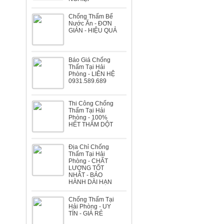
Chống Thấm Bể
Nước Ăn - ĐƠN
Biệt thự Bà Nghĩa dự án Sao Đỏ
GIẢN - HIỆU QUẢ
Báo Giá Chống
Thấm Tại Hải
Phòng - LIÊN HỆ
0931.589.689
Biệt thự Ông Huyến đường Lê Hồng
Thi Công Chống
Phong
Thấm Tại Hải
Phòng - 100%
HẾT THẤM DỘT
Địa Chỉ Chống
Thấm Tại Hải
Phòng - CHẤT
LƯỢNG TỐT
NHẤT - BẢO
Nhà máy đóng tàu Bến Kiền
HÀNH DÀI HẠN
Chống Thấm Tại
Hải Phòng - UY
TÍN - GIÁ RẺ