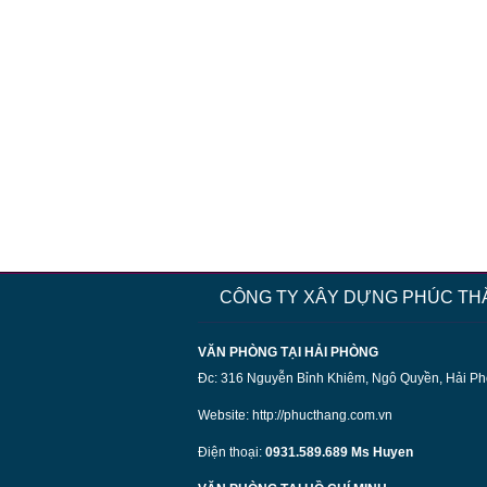
Giá:
Liên hệ
Vữa không co ngót - Sikagrout GP
Giá:
Liên hệ
CÔNG TY XÂY DỰNG PHÚC TH
Sikaflex contruction AP - Chất trám
khe đàn hồi
VĂN PHÒNG TẠI HẢI PHÒNG
Giá:
Liên hệ
Đc: 316 Nguyễn Bỉnh Khiêm, Ngô Quyền, Hải P
Website:
http://phucthang.com.vn
Điện thoại:
0931.589.689 Ms Huyen