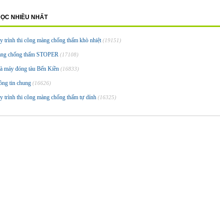
ĐỌC NHIỀU NHẤT
y trình thi công màng chống thấm khò nhiệt
(19151)
ng chống thấm STOPER
(17108)
à máy đóng tàu Bến Kiền
(16833)
ông tin chung
(16626)
y trình thi công màng chống thấm tự dính
(16325)