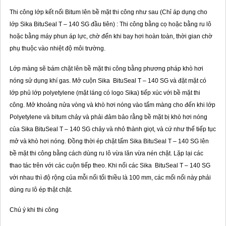
Thi công lớp kết nối Bitum lên bề mặt thi công như sau (Chỉ áp dụng cho
lớp Sika BituSeal T – 140 SG đầu tiên) : Thi công bằng cọ hoặc bằng ru lô
hoặc bằng máy phun áp lực, chờ đến khi bay hơi hoàn toàn, thời gian chờ
phụ thuộc vào nhiệt độ môi trường.
Lớp màng sẽ bám chặt lên bề mặt thi công bằng phương pháp khò hơi
nóng sử dụng khí gas. Mở cuộn Sika BituSeal T – 140 SG và đặt mặt có
lớp phủ lớp polyetylene (mặt láng có logo Sika) tiếp xúc với bề mặt thi
công. Mở khoảng nửa vòng và khò hơi nóng vào tấm màng cho đến khi lớp
Polyetylene và bitum chảy và phải đảm bảo rằng bề mặt bị khò hơi nóng
của Sika BituSeal T – 140 SG chảy và nhỏ thành giọt, và cứ như thế tiếp tục
mở và khò hơi nóng. Đồng thời ép chặt tấm Sika BituSeal T – 140 SG lên
bề mặt thi công bằng cách dùng ru lô vừa lăn vừa nén chặt. Lặp lại các
thao tác trên với các cuộn tiếp theo. Khi nối các Sika BituSeal T – 140 SG
với nhau thì độ rộng của mỗi nối tối thiều là 100 mm, các mối nối này phải
dùng ru lô ép thật chặt.
Chú ý khi thi công