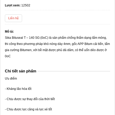
Lượt xem:
12502
Liên hệ
Mô tả:
Sika Bituseal T – 140 SG (0oC) là sản phẩm chống thấm dạng tấm mỏng,
thi công theo phương pháp khò nóng dày 4mm, gốc APP Bitum cải tiến, tấm
gia cường Bitumen, với bề mặt được phủ đá dăm, có thể uốn dẻo được ở
0oC
Chi tiết sản phẩm
Ưu điểm
- Kháng lão hóa tốt
- Chịu được sự thay đổi của thời tiết
- Chịu được lực căng và lực xé tốt