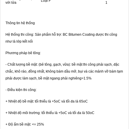
Loại F
với lửa
1
Thông tin hệ thống
Hệ thống thi công: Sản phẩm hỗ trợ: BC Bitumen Coating được thi công
như là lớp kết nối
Phương pháp bê tông:
- Chất lượng bề mặt: (bê tông, gạch, vữa): bề mặt thi công phải sạch, đặc
chắc, khô ráo, đồng nhất, không bám dầu mỡ, bụi và các mảnh vỡ bám tạm
phải được làm sạch, bề mặt ngang phải nghiêng>1.5%
- Điều kiện thi công:
+ Nhiệt độ bề mặt: tối thiểu là +5oC và tối đa là 65oC
+ Nhiệt độ môi trường: tối thiểu là +5oC và tối đa là 50oC
+ Độ ẩm bề mặt: <= 25%