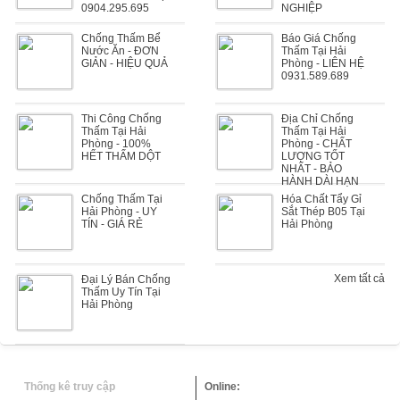
0904.295.695
NGHIỆP
Chống Thấm Bể
Báo Giá Chống
Nước Ăn - ĐƠN
Thấm Tại Hải
GIẢN - HIỆU QUẢ
Phòng - LIÊN HỆ
0931.589.689
Thi Công Chống
Địa Chỉ Chống
Thấm Tại Hải
Thấm Tại Hải
Phòng - 100%
Phòng - CHẤT
HẾT THẤM DỘT
LƯỢNG TỐT
NHẤT - BẢO
HÀNH DÀI HẠN
Chống Thấm Tại
Hóa Chất Tẩy Gỉ
Hải Phòng - UY
Sắt Thép B05 Tại
TÍN - GIÁ RẺ
Hải Phòng
Xem tất cả
Đại Lý Bán Chống
Thấm Uy Tín Tại
Hải Phòng
Thống kê truy cập
Online: