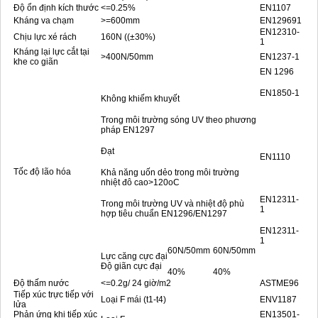
Độ ổn định kích thước
<=0.25%
EN1107
Kháng va chạm
>=600mm
EN129691
EN12310-
Chịu lực xé rách
160N ((±30%)
1
Kháng lại lực cắt tại
>400N/50mm
EN1237-1
khe co giãn
EN 1296
EN1850-1
Không khiếm khuyết
Trong môi trường sóng UV theo phương
pháp EN1297
Đạt
EN1110
Tốc độ lão hóa
Khả năng uốn dẻo trong môi trường
nhiệt đô cao>120oC
EN12311-
Trong môi trường UV và nhiệt độ phù
1
hợp tiêu chuẩn EN1296/EN1297
EN12311-
1
60N/50mm
60N/50mm
Lực căng cực đại
Độ giãn cực đại
40%
40%
Độ thấm nước
<=0.2g/ 24 giờ/m2
ASTME96
Tiếp xúc trực tiếp với
Loại F mái (t1-t4)
ENV1187
lửa
Phản ứng khi tiếp xúc
EN13501-