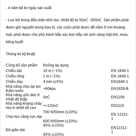
- 4 năm kể từ ngày sản xuất
- Lưu trữ trong điều kiện khô ráo, nhiệt độ từ 50oC -350oC. Sản phẩm phải
được giữ nguyên trong bao bì, các cuộn phải được để nằm ở nơi thoáng
mát, phải được che phủ tránh tiếp xúc trực tiếp với ánh sáng mặt trời, mưa,
băng tuyết
Thông tin kỹ thuật
Công bố sản phẩm
Không áp dụng
Chiều dài
10 m (~1%)
EN 1848-1
Chiều rộng
1 m (~1%)
EN 1848-1
Chiều dày
4 mm (±5%)
EN1849-1
Khả năng chịu áp lực
>60kpa
EN1928-B
thấm nước
Khả năng uốn dẻo ở
0oC
EN1109
nhiệt độ thấp
Khả năng kháng chảy
>=120oC
EN1110
rửa ở nhiệt dộ cao
700 N/50mm (±20%)
EN 12311-
Chịu lực căng cực đại
1
600 N/50mm (±20%)
45% (±15%)
EN12311-
Độ giãn dài
1
45% (±15%)