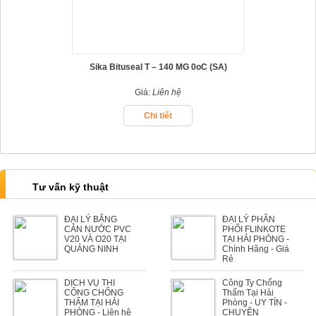
Sika Bituseal T – 140 MG 0oC (SA)
Giá:
Liên hệ
Chi tiết
Tư vấn kỹ thuật
ĐẠI LÝ BĂNG
ĐẠI LÝ PHÂN
CẢN NƯỚC PVC
PHỐI FLINKOTE
V20 VÀ O20 TẠI
TẠI HẢI PHÒNG -
QUẢNG NINH
Chính Hãng - Giá
Rẻ
DỊCH VỤ THI
Công Ty Chống
CÔNG CHỐNG
Thấm Tại Hải
THẤM TẠI HẢI
Phòng - UY TÍN -
PHÒNG - Liên hệ
CHUYÊN