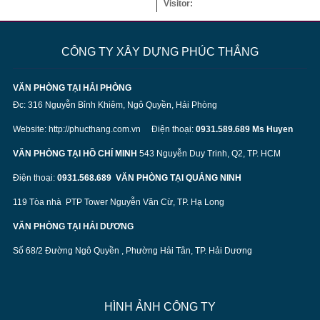
Visitor:
CÔNG TY XÂY DỰNG PHÚC THẮNG
VĂN PHÒNG TẠI HẢI PHÒNG
Đc: 316 Nguyễn Bỉnh Khiêm, Ngô Quyền, Hải Phòng
Website:
http://phucthang.com.vn
Điện thoại:
0931.589.689 Ms Huyen
VĂN PHÒNG TẠI HỒ CHÍ MINH
543 Nguyễn Duy Trinh, Q2, TP. HCM
Điện thoại:
0931.568.689
VĂN PHÒNG TẠI QUẢNG NINH
119 Tòa nhà PTP Tower Nguyễn Văn Cừ, TP. Hạ Long
VĂN PHÒNG TẠI HẢI DƯƠNG
Số 68/2 Đường Ngô Quyền , Phường Hải Tân, TP. Hải Dương
HÌNH ẢNH CÔNG TY