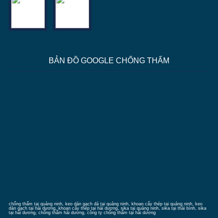
BẢN ĐỒ GOOGLE CHỐNG THẤM
chống thấm tại quảng ninh
, keo dán gạch đá tại quảng ninh, khoan cấy thép tại quảng ninh, keo
dán gạch tại hải dương, khoan cấy thép tại hải dương, sika tại quảng ninh, sika tại thái bình, sika
tại hải dương,
chống thấm hải dương
, công ty chống thấm tại hải dương