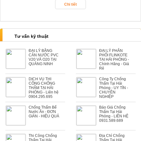
Chi tiết
Tư vấn kỹ thuật
ĐẠI LÝ BĂNG
ĐẠI LÝ PHÂN
CẢN NƯỚC PVC
PHỐI FLINKOTE
V20 VÀ O20 TẠI
TẠI HẢI PHÒNG -
QUẢNG NINH
Chính Hãng - Giá
Rẻ
DỊCH VỤ THI
Công Ty Chống
CÔNG CHỐNG
Thấm Tại Hải
THẤM TẠI HẢI
Phòng - UY TÍN -
PHÒNG - Liên hệ
CHUYÊN
0904.295.695
NGHIỆP
Chống Thấm Bể
Báo Giá Chống
Nước Ăn - ĐƠN
Thấm Tại Hải
GIẢN - HIỆU QUẢ
Phòng - LIÊN HỆ
0931.589.689
Thi Công Chống
Địa Chỉ Chống
Thấm Tại Hải
Thấm Tại Hải