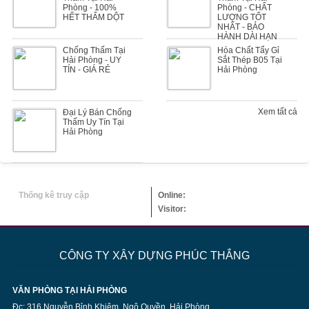
Phòng - 100%
Phòng - CHẤT
HẾT THẤM DỘT
LƯỢNG TỐT
NHẤT - BẢO
HÀNH DÀI HẠN
Chống Thấm Tại
Hóa Chất Tẩy Gỉ
Hải Phòng - UY
Sắt Thép B05 Tại
TÍN - GIÁ RẺ
Hải Phòng
Xem tất cả
Đại Lý Bán Chống
Thấm Uy Tín Tại
Hải Phòng
Thống kê truy cập
Online:
Visitor:
CÔNG TY XÂY DỰNG PHÚC THẮNG
VĂN PHÒNG TẠI HẢI PHÒNG
Đc: 316 Nguyễn Bỉnh Khiêm, Ngô Quyền, Hải Phòng