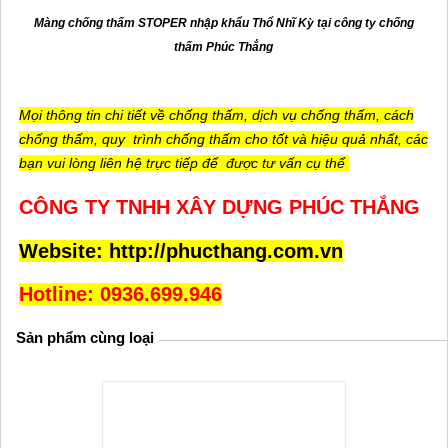
Màng chống thấm STOPER nhập khẩu Thổ Nhĩ Kỳ tại công ty chống
thấm Phúc Thắng
Mọi thông tin chi tiết về chống thấm, dịch vụ chống thấm, cách
chống thấm, quy
trình chống thấm cho tốt và hiệu quả nhất, các
bạn vui lòng liên hệ trực tiếp để
được tư vấn cụ thể
CÔNG TY TNHH XÂY DỰNG PHÚC THẮNG
Website: http://phucthang.com.vn
Hotline: 0936.699.946
Sản phẩm cùng loại