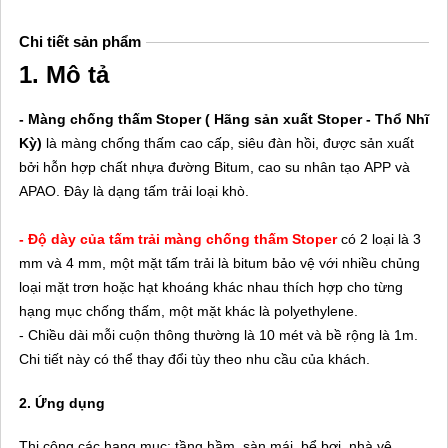
Chi tiết sản phẩm
1. Mô tả
- Màng chống thấm Stoper ( Hãng sản xuất Stoper - Thổ Nhĩ
Kỳ)
là màng chống thấm cao
cấp, siêu đàn hồi, được sản xuất
bởi hỗn hợp chất nhựa đường Bitum, cao su nhân tạo
APP và
APAO. Đây là dạng tấm trải loại khò.
- Độ dày của tấm trải
màng chống thấm
Stoper
có 2 loại là 3
mm và 4 mm, một mặt tấm trải là
bitum bảo vệ với nhiều chủng
loại mặt trơn hoặc hạt khoáng khác nhau thích hợp cho
từng
hạng mục chống thấm, một mặt khác là polyethylene.
- Chiều dài mỗi cuộn thông
thường là 10 mét và bề rộng là 1m.
Chi tiết này có thể thay đổi tùy theo nhu cầu của
khách.
2. Ứng dụng
Thi công các hạng mục: tầng hầm, sàn mái, bể bơi, nhà vệ