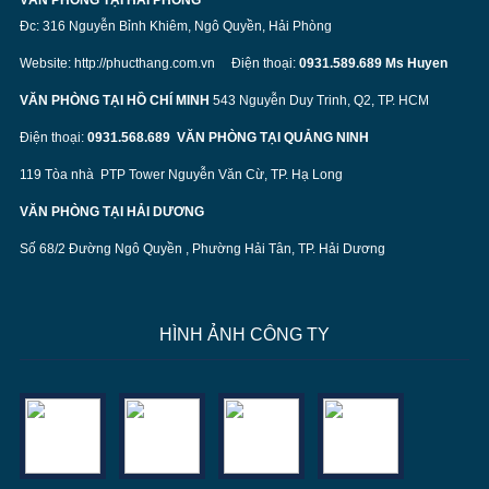
VĂN PHÒNG TẠI HẢI PHÒNG
Đc: 316 Nguyễn Bỉnh Khiêm, Ngô Quyền, Hải Phòng
Website:
http://phucthang.com.vn
Điện thoại:
0931.589.689 Ms Huyen
VĂN PHÒNG TẠI HỒ CHÍ MINH
543 Nguyễn Duy Trinh, Q2, TP. HCM
Điện thoại:
0931.568.689
VĂN PHÒNG TẠI QUẢNG NINH
119 Tòa nhà PTP Tower Nguyễn Văn Cừ, TP. Hạ Long
VĂN PHÒNG TẠI HẢI DƯƠNG
Số 68/2 Đường Ngô Quyền , Phường Hải Tân, TP. Hải Dương
HÌNH ẢNH CÔNG TY