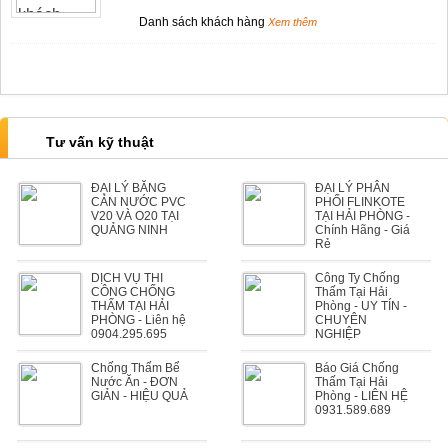
Danh sách khách hàng
Xem thêm
Tư vấn kỹ thuật
ĐẠI LÝ BĂNG
ĐẠI LÝ PHÂN
CẢN NƯỚC PVC
PHỐI FLINKOTE
V20 VÀ O20 TẠI
TẠI HẢI PHÒNG -
QUẢNG NINH
Chính Hãng - Giá
Rẻ
DỊCH VỤ THI
Công Ty Chống
CÔNG CHỐNG
Thấm Tại Hải
THẤM TẠI HẢI
Phòng - UY TÍN -
PHÒNG - Liên hệ
CHUYÊN
0904.295.695
NGHIỆP
Chống Thấm Bể
Báo Giá Chống
Nước Ăn - ĐƠN
Thấm Tại Hải
GIẢN - HIỆU QUẢ
Phòng - LIÊN HỆ
0931.589.689