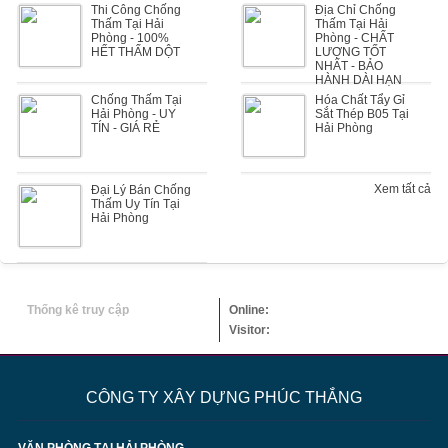
Thi Công Chống
Địa Chỉ Chống
Thấm Tại Hải
Thấm Tại Hải
Phòng - 100%
Phòng - CHẤT
HẾT THẤM DỘT
LƯỢNG TỐT
NHẤT - BẢO
HÀNH DÀI HẠN
Chống Thấm Tại
Hóa Chất Tẩy Gỉ
Hải Phòng - UY
Sắt Thép B05 Tại
TÍN - GIÁ RẺ
Hải Phòng
Xem tất cả
Đại Lý Bán Chống
Thấm Uy Tín Tại
Hải Phòng
Thống kê truy cập
Online:
Visitor:
CÔNG TY XÂY DỰNG PHÚC THẮNG