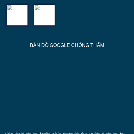
BẢN ĐỒ GOOGLE CHỐNG THẤM
chống thấm tại quảng ninh
, keo dán gạch đá tại quảng ninh, khoan cấy thép tại quảng ninh, keo