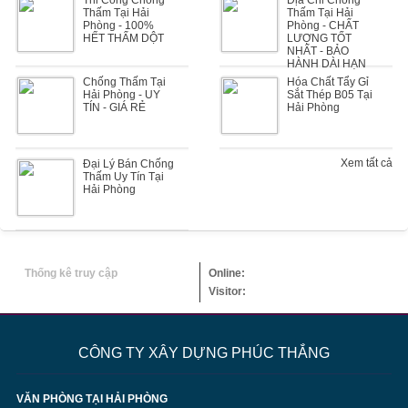
Thi Công Chống
Địa Chỉ Chống
Thấm Tại Hải
Thấm Tại Hải
Phòng - 100%
Phòng - CHẤT
HẾT THẤM DỘT
LƯỢNG TỐT
NHẤT - BẢO
HÀNH DÀI HẠN
Chống Thấm Tại
Hóa Chất Tẩy Gỉ
Hải Phòng - UY
Sắt Thép B05 Tại
TÍN - GIÁ RẺ
Hải Phòng
Xem tất cả
Đại Lý Bán Chống
Thấm Uy Tín Tại
Hải Phòng
Thống kê truy cập
Online:
Visitor:
CÔNG TY XÂY DỰNG PHÚC THẮNG
VĂN PHÒNG TẠI HẢI PHÒNG