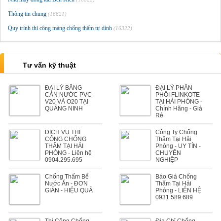
Thông tin chung
(16621)
Quy trình thi công màng chống thấm tự dính
(16322)
Tư vấn kỹ thuật
ĐẠI LÝ BĂNG
ĐẠI LÝ PHÂN
CẢN NƯỚC PVC
PHỐI FLINKOTE
V20 VÀ O20 TẠI
TẠI HẢI PHÒNG -
QUẢNG NINH
Chính Hãng - Giá
Rẻ
DỊCH VỤ THI
Công Ty Chống
CÔNG CHỐNG
Thấm Tại Hải
THẤM TẠI HẢI
Phòng - UY TÍN -
PHÒNG - Liên hệ
CHUYÊN
0904.295.695
NGHIỆP
Chống Thấm Bể
Báo Giá Chống
Nước Ăn - ĐƠN
Thấm Tại Hải
GIẢN - HIỆU QUẢ
Phòng - LIÊN HỆ
0931.589.689