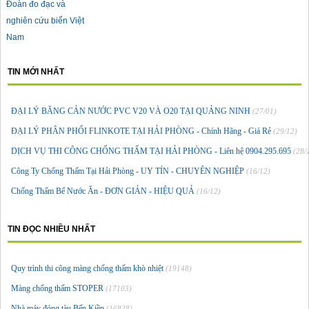
Đoàn đo đạc và
nghiên cứu biển Việt
Nam
TIN MỚI NHẤT
ĐẠI LÝ BĂNG CẢN NƯỚC PVC V20 VÀ O20 TẠI QUẢNG NINH
(27/01)
ĐẠI LÝ PHÂN PHỐI FLINKOTE TẠI HẢI PHÒNG - Chính Hãng - Giá Rẻ
(29/12)
DỊCH VỤ THI CÔNG CHỐNG THẤM TẠI HẢI PHÒNG - Liên hệ 0904.295.695
(28/
Công Ty Chống Thấm Tại Hải Phòng - UY TÍN - CHUYÊN NGHIỆP
(16/12)
Chống Thấm Bể Nước Ăn - ĐƠN GIẢN - HIỆU QUẢ
(16/12)
TIN ĐỌC NHIỀU NHẤT
Quy trình thi công màng chống thấm khò nhiệt
(19148)
Màng chống thấm STOPER
(17103)
Nhà máy đóng tàu Bến Kiền
(16828)