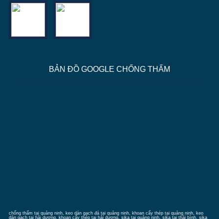
BẢN ĐỒ GOOGLE CHỐNG THẤM
chống thấm tại quảng ninh
, keo dán gạch đá tại quảng ninh, khoan cấy thép tại quảng ninh, keo
dán gạch tại hải dương, khoan cấy thép tại hải dương, sika tại quảng ninh, sika tại thái bình, sika