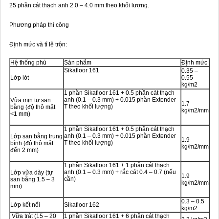
25 phần cát thạch anh 2.0 – 4.0 mm theo khối lượng.
Phương pháp thi công
Định mức và tỉ lệ trộn:
Hệ thống phủ
Sản phẩm
Định mức
Sikafloor 161
0.35 –
Lớp lót
0.55
kg/m2
1 phần Sikafloor 161 + 0.5 phần cát thạch
anh (0.1 – 0.3 mm) + 0.015 phần Extender
Vữa mịn tự san
1.7
T theo khối lượng)
bằng (độ thô mặt
kg/m2/mm
<1 mm)
1 phần Sikafloor 161 + 0.5 phần cát thạch
anh (0.1 – 0.3 mm) + 0.015 phần Extender
Lớp san bằng trung
1.9
T theo khối lượng)
bình (độ thô mặt
kg/m2/mm
đến 2 mm)
1 phần Sikafloor 161 + 1 phần cát thạch
anh (0.1 – 0.3 mm) + rắc cát 0.4 – 0.7 (nếu
Lớp vữa dày (tự
1.9
cần)
san bằng 1.5 – 3
kg/m2/mm
mm)
0.3 – 0.5
Lớp kết nối
Sikafloor 162
kg/m2
Vữa trát (15 – 20
1 phần Sikafloor 161 + 6 phần cát thạch