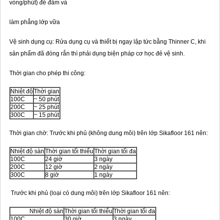
vòng/phút) để đầm và
làm phẳng lớp vữa
Vệ sinh dụng cụ: Rửa dụng cụ và thiết bị ngay lập tức bằng Thinner C, khi
sản phẩm đã đóng rắn thì phải dụng biện pháp cơ học đẻ vệ sinh.
Thời gian cho phép thi công:
Nhiệt độ
Thời gian
100C
~ 50 phút
200C
~ 25 phút
300C
~ 15 phút
Thời gian chờ: Trước khi phủ (không dung môi) trên lớp Sikafloor 161 nên:
Nhiệt độ sàn
Thời gian tối thiểu
Thời gian tối đa
100C
24 giờ
3 ngày
200C
12 giờ
2 ngày
300C
8 giờ
1 ngày
Trước khi phủ (loại có dung môi) trên lớp Sikafloor 161 nên:
Nhiệt độ sàn
Thời gian tối thiểu
Thời gian tối đa
100C
30 giờ
3 ngày