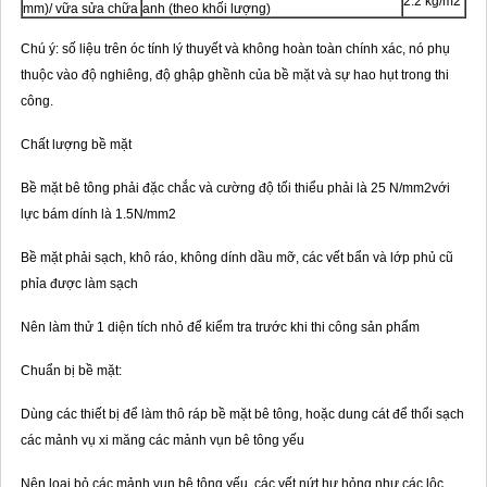
2.2 kg/m2
mm)/ vữa sửa chữa
anh (theo khối lượng)
Chú ý: số liệu trên óc tính lý thuyết và không hoàn toàn chính xác, nó phụ
thuộc vào độ nghiêng, độ ghập ghềnh của bề mặt và sự hao hụt trong thi
công.
Chất lượng bề mặt
Bề mặt bê tông phải đặc chắc và cường độ tối thiểu phải là 25 N/mm2với
lực bám dính là 1.5N/mm2
Bề mặt phải sạch, khô ráo, không dính dầu mỡ, các vết bẩn và lớp phủ cũ
phỉa được làm sạch
Nên làm thử 1 diện tích nhỏ để kiểm tra trước khi thi công sản phẩm
Chuẩn bị bề mặt:
Dùng các thiết bị để làm thô ráp bề mặt bê tông, hoặc dung cát để thổi sạch
các mảnh vụ xi măng các mảnh vụn bê tông yếu
Nên loại bỏ các mảnh vụn bê tông yếu, các vết nứt hư hỏng như các lôc