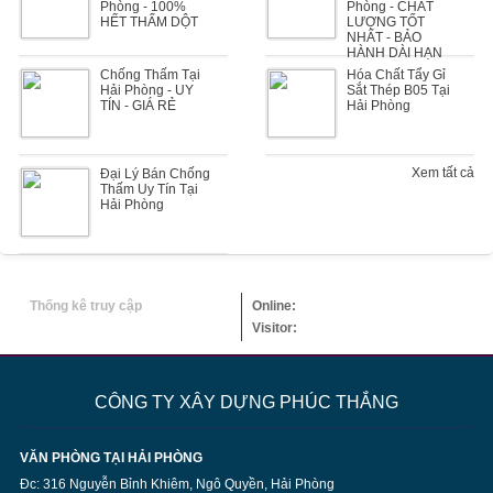
Phòng - 100%
Phòng - CHẤT
HẾT THẤM DỘT
LƯỢNG TỐT
NHẤT - BẢO
HÀNH DÀI HẠN
Chống Thấm Tại
Hóa Chất Tẩy Gỉ
Hải Phòng - UY
Sắt Thép B05 Tại
TÍN - GIÁ RẺ
Hải Phòng
Xem tất cả
Đại Lý Bán Chống
Thấm Uy Tín Tại
Hải Phòng
Thống kê truy cập
Online:
Visitor:
CÔNG TY XÂY DỰNG PHÚC THẮNG
VĂN PHÒNG TẠI HẢI PHÒNG
Đc: 316 Nguyễn Bỉnh Khiêm, Ngô Quyền, Hải Phòng