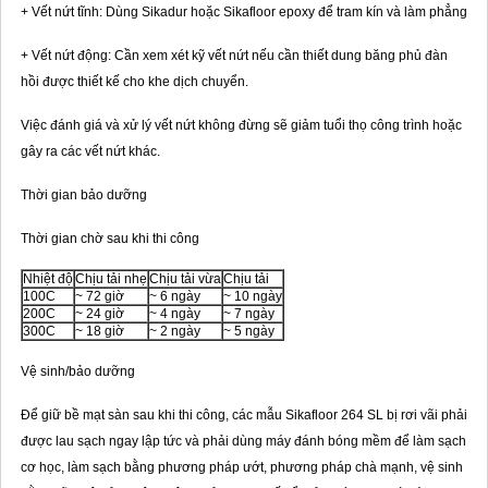
+ Vết nứt tĩnh: Dùng Sikadur hoặc Sikafloor epoxy để tram kín và làm phẳng
+ Vết nứt động: Cần xem xét kỹ vết nứt nếu cần thiết dung băng phủ đàn
hồi được thiết kế cho khe dịch chuyển.
Việc đánh giá và xử lý vết nứt không đừng sẽ giảm tuổi thọ công trình hoặc
gây ra các vết nứt khác.
Thời gian bảo dưỡng
Thời gian chờ sau khi thi công
Nhiệt độ
Chịu tải nhẹ
Chịu tải vừa
Chịu tải
100C
~ 72 giờ
~ 6 ngày
~ 10 ngày
200C
~ 24 giờ
~ 4 ngày
~ 7 ngày
300C
~ 18 giờ
~ 2 ngày
~ 5 ngày
Vệ sinh/bảo dưỡng
Để giữ bề mạt sàn sau khi thi công, các mẫu Sikafloor 264 SL bị rơi vãi phải
được lau sạch ngay lập tức và phải dùng máy đánh bóng mềm để làm sạch
cơ học, làm sạch bằng phương pháp ướt, phương pháp chà mạnh, vệ sinh