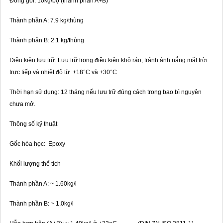
Đóng gói: 10kg/bộ (thành phần A+B)
Thành phần A: 7.9 kg/thùng
Thành phần B: 2.1 kg/thùng
Điều kiện lưu trữ: Lưu trữ trong điều kiện khô ráo, tránh ánh nắng mặt trời
trực tiếp và nhiệt độ từ +18°C và +30°C
Thời hạn sử dụng: 12 tháng nếu lưu trữ đúng cách trong bao bì nguyên
chưa mở.
Thông số kỹ thuật
Gốc hóa học: Epoxy
Khối lượng thể tích
Thành phần A: ~ 1.60kg/l
Thành phần B: ~ 1.0kg/l