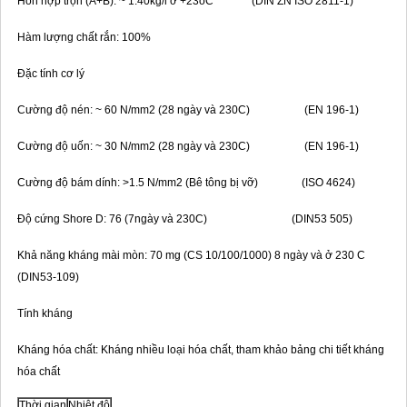
Hỗn hợp trộn (A+B): ~ 1.40kg/l ở +23oC (DIN ZN ISO 2811-1)
Hàm lượng chất rắn: 100%
Đặc tính cơ lý
Cường độ nén: ~ 60 N/mm2 (28 ngày và 230C) (EN 196-1)
Cường độ uốn: ~ 30 N/mm2 (28 ngày và 230C) (EN 196-1)
Cường độ bám dính: >1.5 N/mm2 (Bê tông bị vỡ) (ISO 4624)
Độ cứng Shore D: 76 (7ngày và 230C) (DIN53 505)
Khả năng kháng mài mòn: 70 mg (CS 10/100/1000) 8 ngày và ở 230 C
(DIN53-109)
Tính kháng
Kháng hóa chất: Kháng nhiều loại hóa chất, tham khảo bảng chi tiết kháng
hóa chất
Thời gian
Nhiệt độ