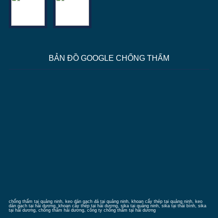
BẢN ĐỒ GOOGLE CHỐNG THẤM
chống thấm tại quảng ninh
, keo dán gạch đá tại quảng ninh, khoan cấy thép tại quảng ninh, keo
dán gạch tại hải dương, khoan cấy thép tại hải dương, sika tại quảng ninh, sika tại thái bình, sika
tại hải dương,
chống thấm hải dương
, công ty chống thấm tại hải dương