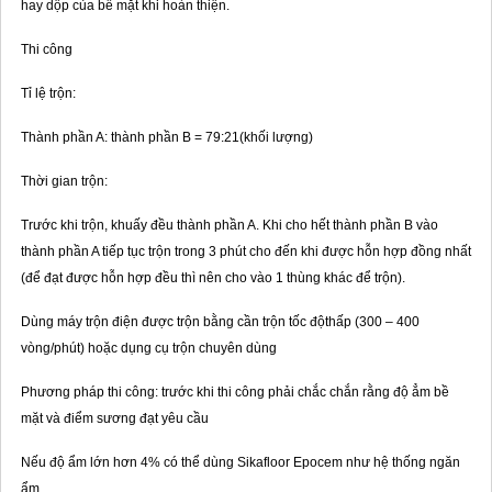
hay dộp của bề mặt khi hoàn thiện.
Thi công
Tỉ lệ trộn:
Thành phần A: thành phần B = 79:21(khối lượng)
Thời gian trộn:
Trước khi trộn, khuấy đều thành phần A. Khi cho hết thành phần B vào
thành phần A tiếp tục trộn trong 3 phút cho đến khi được hỗn hợp đồng nhất
(để đạt được hỗn hợp đều thì nên cho vào 1 thùng khác để trộn).
Dùng máy trộn điện được trộn bằng cần trộn tốc độthấp (300 – 400
vòng/phút) hoặc dụng cụ trộn chuyên dùng
Phương pháp thi công: trước khi thi công phải chắc chắn rằng độ ẳm bề
mặt và điểm sương đạt yêu cầu
Nếu độ ẩm lớn hơn 4% có thể dùng Sikafloor Epocem như hệ thống ngăn
ẩm