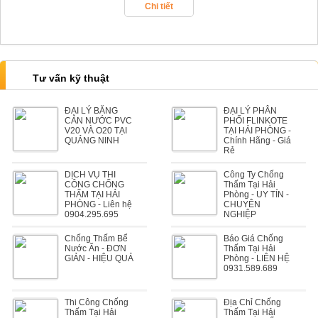
Chi tiết
Tư vấn kỹ thuật
ĐẠI LÝ BĂNG
ĐẠI LÝ PHÂN
CẢN NƯỚC PVC
PHỐI FLINKOTE
V20 VÀ O20 TẠI
TẠI HẢI PHÒNG -
QUẢNG NINH
Chính Hãng - Giá
Rẻ
DỊCH VỤ THI
Công Ty Chống
CÔNG CHỐNG
Thấm Tại Hải
THẤM TẠI HẢI
Phòng - UY TÍN -
PHÒNG - Liên hệ
CHUYÊN
0904.295.695
NGHIỆP
Chống Thấm Bể
Báo Giá Chống
Nước Ăn - ĐƠN
Thấm Tại Hải
GIẢN - HIỆU QUẢ
Phòng - LIÊN HỆ
0931.589.689
Thi Công Chống
Địa Chỉ Chống
Thấm Tại Hải
Thấm Tại Hải