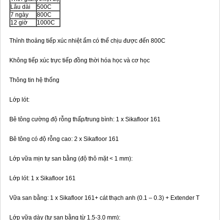
Lâu dài
500C
7 ngày
800C
12 giờ
1000C
Thỉnh thoảng tiếp xúc nhiệt ẩm có thể chịu được đến 800C
Không tiếp xúc trực tiếp đồng thời hóa học và cơ học
Thông tin hệ thống
Lớp lót:
Bê tông cường độ rỗng thấp/trung bình: 1 x Sikafloor 161
Bê tông có độ rỗng cao: 2 x Sikafloor 161
Lớp vữa mịn tự san bằng (độ thô mặt < 1 mm):
Lớp lót: 1 x Sikafloor 161
Vữa san bằng: 1 x Sikafloor 161+ cát thạch anh (0.1 – 0.3) + Extender T
Lớp vữa dày (tự san bằng từ 1.5-3.0 mm):