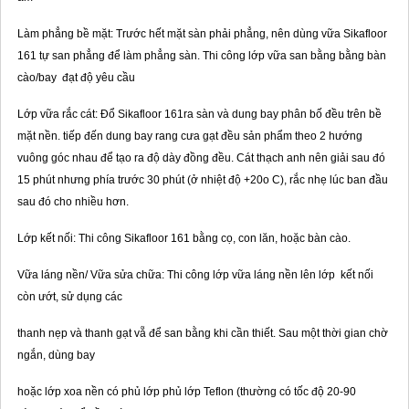
Làm phẳng bề mặt: Trước hết mặt sàn phải phẳng, nên dùng vữa Sikafloor
161 tự san phẳng để làm phẳng sàn. Thi công lớp vữa san bằng bằng bàn
cào/bay đạt độ yêu cầu
Lớp vữa rắc cát: Đổ Sikafloor 161ra sàn và dung bay phân bố đều trên bề
mặt nền. tiếp đến dung bay rang cưa gạt đều sản phẩm theo 2 hướng
vuông góc nhau để tạo ra độ dày đồng đều. Cát thạch anh nên giải sau đó
15 phút nhưng phía trước 30 phút (ở nhiệt độ +20o C), rắc nhẹ lúc ban đầu
sau đó cho nhiều hơn.
Lớp kết nối: Thi công Sikafloor 161 bằng cọ, con lăn, hoặc bàn cào.
Vữa láng nền/ Vữa sửa chữa: Thi công lớp vữa láng nền lên lớp kết nối
còn ướt, sử dụng các
thanh nẹp và thanh gạt vẵ để san bằng khi cần thiết. Sau một thời gian chờ
ngắn, dùng bay
hoặc lớp xoa nền có phủ lớp phủ lớp Teflon (thường có tốc độ 20-90