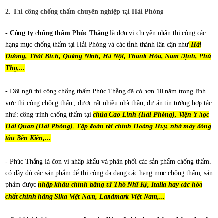
2. Thi công chống thấm chuyên nghiệp tại Hải Phòng
- Công ty chống thấm Phúc Thắng
là đơn vị chuyên nhận thi công các
hạng mục chống thấm tại Hải Phòng và các tỉnh thành lân cận như
Hải
Dương, Thái Bình, Quảng Ninh, Hà Nội, Thanh Hóa, Nam Định, Phú
Thọ,...
- Đội ngũ thi công chống thấm Phúc Thắng đã có hơn 10 năm trong lĩnh
vực thi công chống thấm, được rất nhiều nhà thầu, dự án tin tưởng hợp tác
như: công trình chống thấm tại
chùa Cao Linh (Hải Phòng), Viện Y học
Hải Quan (Hải Phòng), Tập đoàn tài chính Hoàng Huy, nhà máy đóng
tàu Bến Kiền,...
- Phúc Thắng là đơn vị nhập khẩu và phân phối các sản phẩm chống thấm,
có đầy đủ các sản phẩm để thi công đa dạng các hạng mục chống thấm, sản
phẩm được
nhập khẩu chính hãng từ Thổ Nhĩ Kỳ, Italia hay các hóa
chất chính hãng Sika Việt Nam, Landmark Việt Nam,...