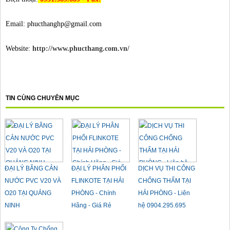
Email: phucthanghp@gmail.com
Website:
http://www.phucthang.com.vn/
TIN CÙNG CHUYÊN MỤC
ĐẠI LÝ BĂNG CẢN
ĐẠI LÝ PHÂN PHỐI
DỊCH VỤ THI CÔNG
NƯỚC PVC V20 VÀ
FLINKOTE TẠI HẢI
CHỐNG THẤM TẠI
O20 TẠI QUẢNG
PHÒNG - Chính
HẢI PHÒNG - Liên
NINH
Hãng - Giá Rẻ
hệ 0904.295.695