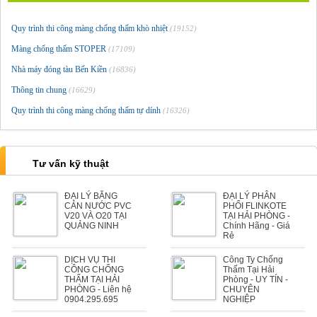
Quy trình thi công màng chống thấm khò nhiệt
(19152)
Màng chống thấm STOPER
(17109)
Nhà máy đóng tàu Bến Kiền
(16836)
Thông tin chung
(16629)
Quy trình thi công màng chống thấm tự dính
(16326)
Tư vấn kỹ thuật
ĐẠI LÝ BĂNG
ĐẠI LÝ PHÂN
CẢN NƯỚC PVC
PHỐI FLINKOTE
V20 VÀ O20 TẠI
TẠI HẢI PHÒNG -
QUẢNG NINH
Chính Hãng - Giá
Rẻ
DỊCH VỤ THI
Công Ty Chống
CÔNG CHỐNG
Thấm Tại Hải
THẤM TẠI HẢI
Phòng - UY TÍN -
PHÒNG - Liên hệ
CHUYÊN
0904.295.695
NGHIỆP