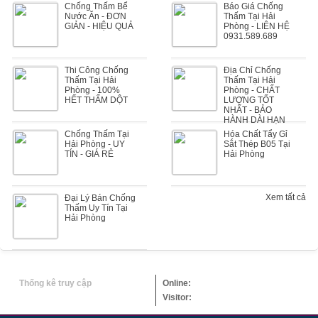
Chống Thấm Bể
Báo Giá Chống
Nước Ăn - ĐƠN
Thấm Tại Hải
GIẢN - HIỆU QUẢ
Phòng - LIÊN HỆ
0931.589.689
Thi Công Chống
Địa Chỉ Chống
Thấm Tại Hải
Thấm Tại Hải
Phòng - 100%
Phòng - CHẤT
HẾT THẤM DỘT
LƯỢNG TỐT
NHẤT - BẢO
HÀNH DÀI HẠN
Chống Thấm Tại
Hóa Chất Tẩy Gỉ
Hải Phòng - UY
Sắt Thép B05 Tại
TÍN - GIÁ RẺ
Hải Phòng
Xem tất cả
Đại Lý Bán Chống
Thấm Uy Tín Tại
Hải Phòng
Thống kê truy cập
Online:
Visitor: