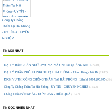
Công Ty Chống
Thấm Tại Hải Phòng
- UY TÍN - CHUYÊN
NGHIỆP
TIN MỚI NHẤT
ĐẠI LÝ BĂNG CẢN NƯỚC PVC V20 VÀ O20 TẠI QUẢNG NINH
(27/01)
ĐẠI LÝ PHÂN PHỐI FLINKOTE TẠI HẢI PHÒNG - Chính Hãng - Giá Rẻ
(29/12)
DỊCH VỤ THI CÔNG CHỐNG THẤM TẠI HẢI PHÒNG - Liên hệ 0904.295.695
(28/
Công Ty Chống Thấm Tại Hải Phòng - UY TÍN - CHUYÊN NGHIỆP
(16/12)
Chống Thấm Bể Nước Ăn - ĐƠN GIẢN - HIỆU QUẢ
(16/12)
TIN ĐỌC NHIỀU NHẤT