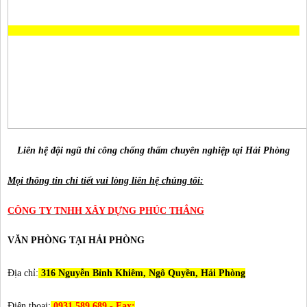
Liên hệ đội ngũ thi công chống thấm chuyên nghiệp tại Hải Phòng
Mọi thông tin chi tiết vui lòng liên hệ chúng tôi:
CÔNG TY TNHH XÂY DỰNG PHÚC THẮNG
VĂN PHÒNG TẠI HẢI PHÒNG
Địa chỉ:
316 Nguyễn Bỉnh Khiêm, Ngô Quyền, Hải Phòng
Điện thoại:
0931.589.689 - Fax: