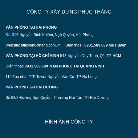
CÔNG TY XÂY DỰNG PHÚC THẮNG
VĂN PHÒNG TẠI HẢI PHÒNG
Đc: 316 Nguyễn Bỉnh Khiêm, Ngô Quyền, Hải Phòng
Website:
http://phucthang.com.vn
Điện thoại:
0931.589.689 Ms Huyen
VĂN PHÒNG TẠI HỒ CHÍ MINH
543 Nguyễn Duy Trinh, Q2, TP. HCM
Điện thoại:
0931.568.689
VĂN PHÒNG TẠI QUẢNG NINH
119 Tòa nhà PTP Tower Nguyễn Văn Cừ, TP. Hạ Long
VĂN PHÒNG TẠI HẢI DƯƠNG
Số 68/2 Đường Ngô Quyền , Phường Hải Tân, TP. Hải Dương
HÌNH ẢNH CÔNG TY