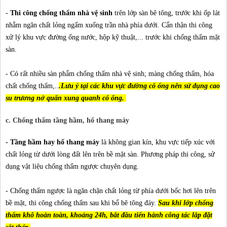
-
Thi công chống thấm nhà vệ sinh
trên lớp sàn bê tông, trước khi ốp lát
nhằm ngăn chất lỏng ngấm xuống trần nhà phía dưới. Cẩn thận thi công
xử lý khu vực đường ống nước, hộp kỹ thuật,... trước khi chống thấm mặt
sàn.
- Có rất nhiều sàn phẩm chống thấm nhà vệ sinh; màng chống thấm, hóa
chất chống thấm,..
.Lưu ý tại các khu vực đường cổ ống nên sử dụng cao
su trương nở quấn xung quanh cổ ống.
c. Chống thấm tầng hầm, hố thang máy
- Tầng hầm hay hố thang máy
là không gian kín, khu vực tiếp xúc với
chất lỏng từ dưới lòng đất lên trên bề mặt sàn. Phương pháp thi công, sử
dụng vật liệu chống thấm ngược chuyên dụng.
- Chống thấm ngược là ngăn chặn chất lỏng từ phía dưới bốc hơi lên trên
bề mặt, thi công chống thấm sau khi bổ bê tông đáy.
Sau khi lớp chống
thấm khô hoàn toàn, khoảng 24h, bắt đầu tiến hành công tác lắp đặt