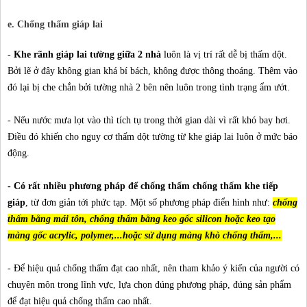
e. Chống thấm giáp lai
-
Khe rãnh giáp lai tường giữa 2 nhà
luôn là vị trí rất dễ bị thấm dột.
Bởi lẽ ở đây không gian khá bí bách, không được thông thoáng. Thêm vào
đó lại bị che chắn bởi tường nhà 2 bên nên luôn trong tình trạng ẩm ướt.
- Nếu nước mưa lọt vào thì tích tụ trong thời gian dài vì rất khó bay hơi.
Điều đó khiến cho nguy cơ thấm dột tường từ khe giáp lai luôn ở mức báo
động.
- Có rất nhiều phương pháp để chống thấm chống thấm khe tiếp
giáp
, từ đơn giản tới phức tạp. Một số phương pháp điển hình như:
chống
thấm bằng mái tôn, chống thấm bằng keo gốc silicon hoặc keo tạo
màng gốc acrylic, polymer,...hoặc sử dụng màng khò chống thấm,...
- Để hiệu quả chống thấm đạt cao nhất, nên tham khảo ý kiến của người có
chuyên môn trong lĩnh vực, lựa chọn đúng phương pháp, đúng sản phẩm
để đạt hiệu quả chống thấm cao nhất.