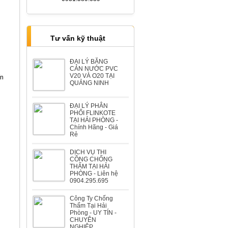
Bệt thự Ông Tâm đường Lê Hồng
Phong
Tư vấn kỹ thuật
ĐẠI LÝ BĂNG
CẢN NƯỚC PVC
V20 VÀ O20 TẠI
ín
QUẢNG NINH
Biệt thự Ông Trương đường Lê
ĐẠI LÝ PHÂN
Hồng Phong
PHỐI FLINKOTE
TẠI HẢI PHÒNG -
Chính Hãng - Giá
Rẻ
DỊCH VỤ THI
CÔNG CHỐNG
THẤM TẠI HẢI
PHÒNG - Liên hệ
Biệt thự Ông Hùng đường Lương
0904.295.695
Khánh Thiện
Công Ty Chống
Thấm Tại Hải
Phòng - UY TÍN -
CHUYÊN
NGHIỆP