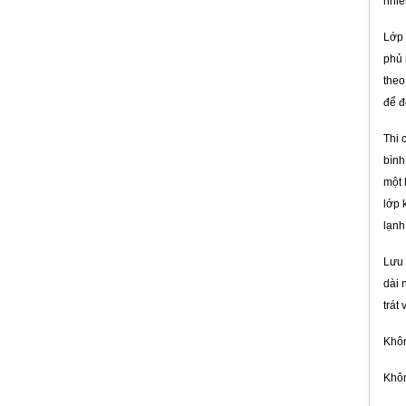
nhiễ
Cao su trương nở - Sika - Hydrotite
Lớp 
CJ-Type
phủ 
Giá:
Liên hệ
theo
để đ
Thi 
bình
một 
Màng Chống Thấm Tự Dính LIBERO
Nhập Khẩu Thổ Nhĩ Kỳ
lớp 
Giá:
Liên hệ
lạnh
Lưu 
dài 
trát
FLINKOTE CHỐNG THẤM MỘT
Khôn
THÀNH PHẦN
Giá:
Liên hệ
Khôn