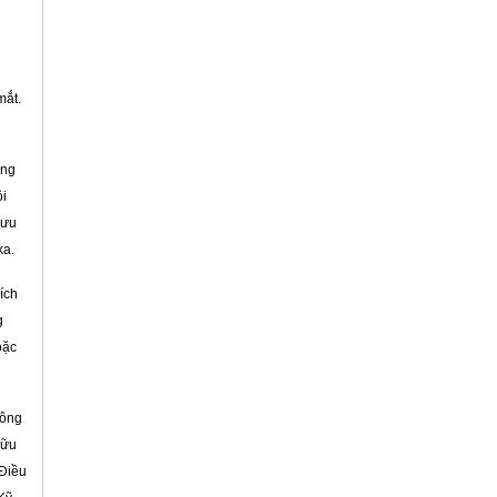
mắt.
Biệt thự Ông Cương - Quảng Ninh
ông
ôi
lưu
ka.
ích
Tòa Nhà Ánh Dương
g
oặc
công
hữu
 Điều
Công trinh Thi công Chống thấm tại