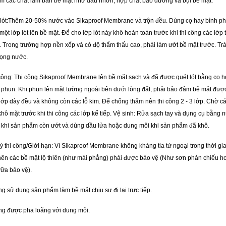
m các chất làm bẩn bề mặt như dầu nhờn, hợp chất bão dưỡng và bụi bề mặt.
lót:Thêm 20-50% nước vào Sikaproof Membrane và trộn đều. Dùng cọ hay bình p
một lớp lót lên bề mặt. Để cho lớp lót này khô hoàn toàn trước khi thi công các lớp 
. Trong trường hợp nền xốp và có độ thẩm thấu cao, phải làm ướt bề mặt trước. Tr
ọng nước.
công: Thi công Sikaproof Membrane lên bề mặt sạch và đã được quét lót bằng cọ 
 phun. Khi phun lên mặt tường ngoài bên dưới lòng đất, phải bảo đảm bề mặt đượ
lớp dày đều và không còn các lỗ kim. Để chống thấm nên thi công 2 - 3 lớp. Chờ c
khô mặt trước khi thi công các lớp kế tiếp. Vệ sinh: Rửa sạch tay và dụng cụ bằng 
 khi sản phẩm còn ướt và dùng dầu lửa hoặc dung môi khi sản phẩm đã khô.
ý thi công/Giới hạn: Vì Sikaproof Membrane không kháng tia tử ngoại trong thời gi
nên các bề mặt lộ thiên (như mái phẳng) phải được bảo vệ (Như sơn phản chiếu h
 vữa bảo vệ).
g sử dụng sản phẩm làm bề mặt chịu sự đi lại trực tiếp.
g được pha loãng với dung môi.