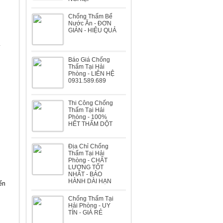
Chống Thấm Bể
Nước Ăn - ĐƠN
GIẢN - HIỆU QUẢ
Biệt thự Bà Nghĩa dự án Sao Đỏ
.
Báo Giá Chống
Thấm Tại Hải
Phòng - LIÊN HỆ
0931.589.689
Biệt thự Ông Huyến đường Lê Hồng
Thi Công Chống
Thấm Tại Hải
Phong
Phòng - 100%
HẾT THẤM DỘT
Địa Chỉ Chống
Thấm Tại Hải
Phòng - CHẤT
LƯỢNG TỐT
NHẤT - BẢO
HÀNH DÀI HẠN
Nhà máy đóng tàu Bến Kiền
ến
Chống Thấm Tại
Hải Phòng - UY
TÍN - GIÁ RẺ