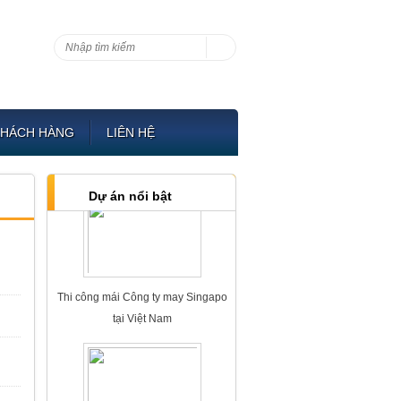
KHÁCH HÀNG
LIÊN HỆ
Công trinh Thi công Chống thấm tại
Hải Phòng năm 2018
Dự án nổi bật
Thi công mái Công ty may Singapo
tại Việt Nam