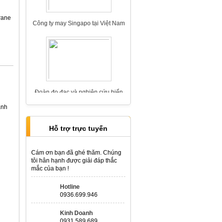
Công ty may Singapo tại Việt Nam
rane
Đoàn đo đạc và nghiên cứu biển
Việt Nam
ành
Hỗ trợ trực tuyến
Cám ơn bạn đã ghé thăm. Chúng
tôi hân hạnh được giải đáp thắc
Thi công mái
mắc của bạn !
Hotline
0936.699.946
Kinh Doanh
0931.589.689