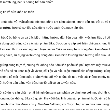
đã mở thùng, nên sử dụng hết sản phẩm
g tin về sức khỏe an toàn
 pháp bảo vệ: Mặc đồ bảo hộ như: găng tay, kính bảo hộ. Tránh tiếp xúc với da và 
g trường hợp có sự tiếp xúc, dùng nước sạch rửa ngay lập tức.
 trừ: Các thông tin và đặc biệt, những hướng dẫn liên quan đến việc trực tiếp thi c
ử dụng cuối cùng của các sản phẩm Sika, được cung cấp với thiện chí của chúng t
trên kiến thức và kinh nghiệm hiện tại của Sika về sản phẩm trong điều kiện được 
đúng cách, sử dụng và thi công trong điều kiện bình thường theo hướng dẫn của Si
g ứng dụng thực tế, chúng tôi không bảo đảm sản phẩm sẽ phù hợp với một mục đ
đó nếu có sự khác biệt về vật tư, cốt liệu và điều kiện thực tế của công trường, cũn
không có một ràng buộc pháp lý nào đối với chúng tôi ngụ ý từ các thông tin này h
ột hướng dẫn bằng văn bản, hay từ bất cứ sự tư vấn nào.
i sử dụng sản phẩm phải thí nghiệm xem sản phẩm có phù hợp với mục đích thi 
ong muốn không. Sika có quyền thay đổi đặc tính của sản phẩm mình. Quyền sở 
bên thứ ba phải được chú ý. Mọi đơn đặt hàng chỉ được chấp nhận dựa trên Bảng