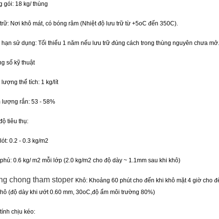
 gói: 18 kg/ thùng
trữ: Nơi khô mát, có bóng râm (Nhiệt độ lưu trữ từ +5oC đến 350C).
 hạn sử dụng: Tối thiểu 1 năm nếu lưu trữ đúng cách trong thùng nguyên chưa mở
g số kỹ thuật
lượng thể tích: 1 kg/lít
lượng rắn: 53 - 58%
độ tiêu thụ:
lót: 0.2 - 0.3 kg/m2
phủ: 0.6 kg/ m2 mỗi lớp (2.0 kg/m2 cho độ dày ~ 1.1mm sau khi khô)
g chong tham stoper
Khô: Khoảng 60 phút cho đến khi khô mặt 4 giờ cho đ
khô (độ dày khi ướt 0.60 mm, 30oC,độ ẩm môi trường 80%)
tính chịu kéo: