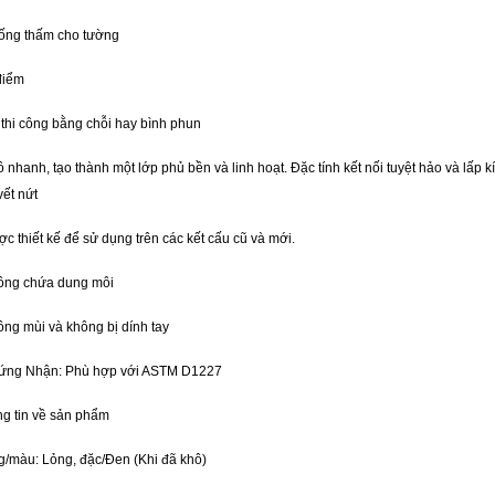
ống thấm cho tường
điểm
 thi công bằng chỗi hay bình phun
ô nhanh, tạo thành một lớp phủ bền và linh hoạt. Đặc tính kết nối tuyệt hảo và lấp k
vết nứt
ợc thiết kế để sử dụng trên các kết cấu cũ và mới.
ông chứa dung môi
ông mùi và không bị dính tay
hứng Nhận: Phù hợp với ASTM D1227
g tin về sản phẩm
/màu: Lỏng, đặc/Đen (Khi đã khô)