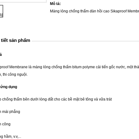
Mô tả:
Màng lỏng chống thấm đàn hồi cao Sikaproof Memb
 tiết sản phẩm
ả
proof Membrane là màng lỏng chống thấm bitum polyme cải tiến gốc nước, một th
, thi công nguội.
 ứng dụng
p chống thấm bên dưới lòng đất cho các bề mặt bê tông và vữa trát
n mái phẳng
n công
g hầm, v.v,...