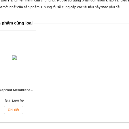
 Bán Hàng hiện hành của chúng tôi. Người sử dụng phải luôn tham khảo Tài Liệu 
t mới nhất của sản phẩm. Chúng tôi sẽ cung cấp các tài liệu này theo yêu cầu.
 phẩm cùng loại
kaproof Membrane -
ng chống thấm dạng
Giá:
Liên hệ
lỏng gốc Bitum
Chi tiết