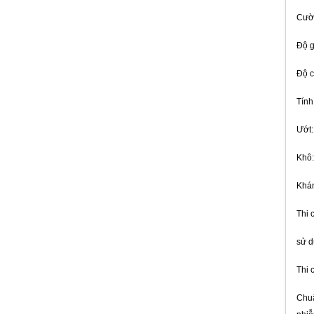
11/214-11
Cườ
Giá:
Liên hệ
Độ g
Độ c
Tính
Vữa không co ngót - Sikagrout GP
Giá:
Liên hệ
Ướt:
Khô:
Khán
Thi 
Sikaflex contruction AP - Chất trám
khe đàn hồi
sử d
Giá:
Liên hệ
Thi 
Chuẩ