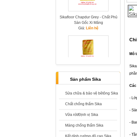
Sikafloor Chapdur Grey - Chất Phủ
Sàn Gốc Xi Măng
Giá:
Liên hệ
Chi
Mô t
Sikafloor Chapdur Green - Chất
Sika
Tăng Cứng Sàn Bê Tông Có Màu
phần
Xanh
Sản phẩm Sika
Giá:
Liên hệ
Các
Sửa chữa & bảo vệ bêtông Sika
- Lớ
Chất chống thấm Sika
- Sà
Vữa rót/Định vị Sika
Sika Refit 2000
- Ba
Màng chống thấm Sika
Giá:
Liên hệ
- Tần
Kết dính cường độ cao Sika