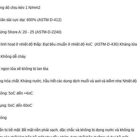
ng độ chịu kéo 1 N/mm2
iãn dài cực đại: 600% (ASTM-D-412)
ứng Shore A: 20 - 25 (ASTM-D-2240)
 linh hoạt ở nhiệt độ thấp: Đạt tiêu chuẩn ở nhiệt độ 4oC (ASTM-D-430) Kháng lửa
 Không dễ cháy
 ngọn lửa sẽ không bị lan tỏa
g hóa chất: Kháng nước, hầu hết các dung dịch muối và axit và kiềm nhẹ Nhiệt độ
công: 5oC đến +4oC
ụng: 0oC đến 60oC
công
n bị bề mặt: Bề mặt nền phải sạch, đặc chắc và không bị đọng nước và không bị