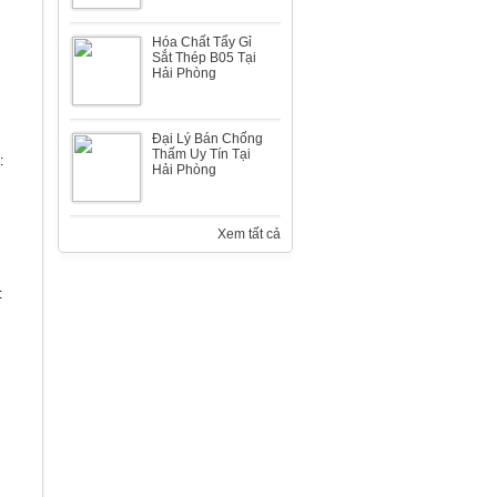
Hóa Chất Tẩy Gỉ
Sắt Thép B05 Tại
Nhà máy đóng tàu Bến Kiền
Hải Phòng
Đại Lý Bán Chống
Thấm Uy Tín Tại
:
Hải Phòng
Màng chống thấm STOPER
Xem tất cả
:
Tập đoàn tài chính Hoàng Huy