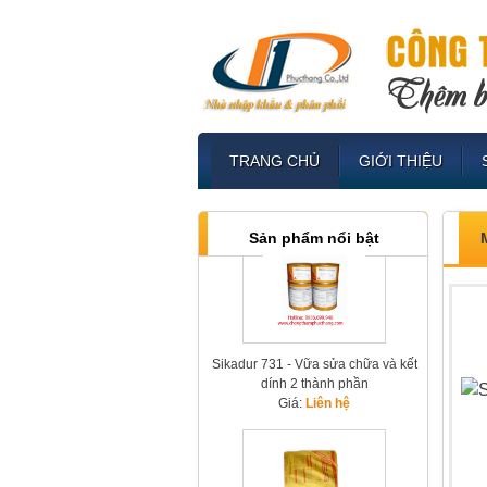
TRANG CHỦ
GIỚI THIỆU
Sikament R7 - Phụ gia hỗ trợ tháo
ván khuôn 7 ngày
Giá:
Liên hệ
Sản phẩm nổi bật
Sikadur 731 - Vữa sửa chữa và kết
dính 2 thành phần
Giá:
Liên hệ