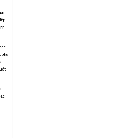
Viện Y Học Hải Quân
hun
tiếp
ánh
hoặc
Viện Y Học Hải Quân
c phủ
ác
nước
an
Đoàn An Điều Dưỡng 295
oặc
Biệt thự Ông Tiến - Quảng Ninh