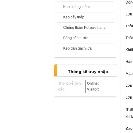
Đóng
Keo chống thấm
Lưu 
Keo cấy thép
Thời
Chống thấm Polyurethane
Chống Thấm Hai Thành Phần -
Băng cản nước
Thôn
Sikatop Seal 107
Giá:
Liên hệ
Keo dán gạch, đá
Khối 
Hàm 
Thống kê truy nhập
Mật 
Thống kê truy
Online:
Lớp 
Sikaproof Membrane
cập
Visitor:
Giá:
Liên hệ
Lớp 
man
khi 
Đặc 
Vữa không co ngót - Sika Grout 212-