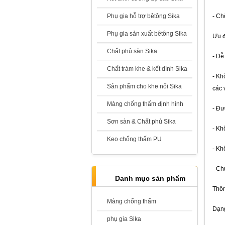
Phụ gia hỗ trợ bêtông Sika
- Ch
Phụ gia sản xuất bêtông Sika
Ưu 
Sika Monotop 610
Chất phủ sàn Sika
- Dễ
Giá:
Liên hệ
Chất trám khe & kết dính Sika
- Kh
Sản phẩm cho khe nối Sika
các 
Màng chống thấm định hình
- Đư
Sơn sàn & Chất phủ Sika
Sika Latex TH - Phụ gia kết nối, trộn
- Kh
cùng vữa
Keo chống thấm PU
Giá:
Liên hệ
- Kh
- C
Danh mục sản phẩm
Thôn
Màng chống thấm
Dạng
Sika Latex
phụ gia Sika
Giá:
Liên hệ