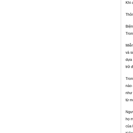
Khi 
Thôn
Biện
CHỐNG THẤM 2 THÀNH PHẦN
GỐC XI MĂNG
Tron
Giá:
Liên hệ
Miễn
và s
dựa 
trữ 
Màng Chống Thấm Khò Nóng
Tron
LIBERO Nhập Khẩu Thổ Nhĩ Kỳ
nào 
Giá:
Liên hệ
như 
từ m
Ngườ
họ m
của 
Màng Khò Chống Thấm Mặt Cát