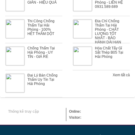
GIẢN - HIỆU QUẢ
Phòng - LIÊN HỆ
0931.589.689
Thi Công Chống
Địa Chỉ Chống
Thấm Tại Hải
Thấm Tại Hải
Phòng - 100%
Phòng - CHẤT
HẾT THẤM DỘT
LƯỢNG TỐT
NHẤT - BẢO
HÀNH DÀI HẠN
Chống Thấm Tại
Hóa Chất Tẩy Gỉ
Hải Phòng - UY
Sắt Thép B05 Tại
TÍN - GIÁ RẺ
Hải Phòng
Xem tất cả
Đại Lý Bán Chống
Thấm Uy Tín Tại
Hải Phòng
Thống kê truy cập
Online:
Visitor: