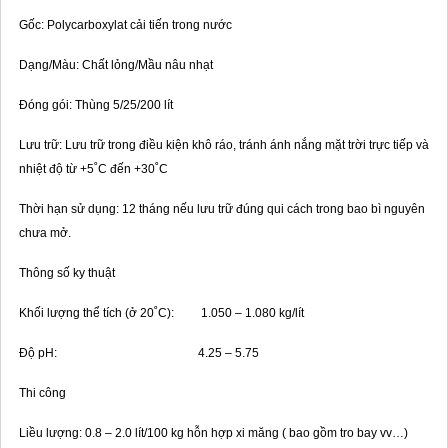
Gốc: Polycarboxylat cải tiến trong nước
Dạng/Màu: Chất lỏng/Mầu nâu nhạt
Đóng gói: Thùng 5/25/200 lít
Lưu trữ: Lưu trữ trong điều kiện khô ráo, tránh ánh nắng mặt trời trực tiếp và
nhiệt độ từ +5˚C đến +30˚C
Thời hạn sử dụng: 12 tháng nếu lưu trữ đúng qui cách trong bao bì nguyên
chưa mở.
Thông số ky thuật
Khối lượng thể tích (ở 20˚C): 1.050 – 1.080 kg/lít
Độ pH: 4.25 – 5.75
Thi công
Liều lượng: 0.8 – 2.0 lít/100 kg hỗn hợp xi măng ( bao gồm tro bay vv…)