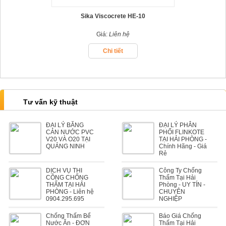
Sika Viscocrete HE-10
Giá:
Liên hệ
Chi tiết
Tư vấn kỹ thuật
ĐẠI LÝ BĂNG
ĐẠI LÝ PHÂN
CẢN NƯỚC PVC
PHỐI FLINKOTE
V20 VÀ O20 TẠI
TẠI HẢI PHÒNG -
QUẢNG NINH
Chính Hãng - Giá
Rẻ
DỊCH VỤ THI
Công Ty Chống
CÔNG CHỐNG
Thấm Tại Hải
THẤM TẠI HẢI
Phòng - UY TÍN -
PHÒNG - Liên hệ
CHUYÊN
0904.295.695
NGHIỆP
Chống Thấm Bể
Báo Giá Chống
Nước Ăn - ĐƠN
Thấm Tại Hải