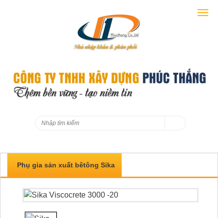
Phụ gia sản xuất bêtông Sika