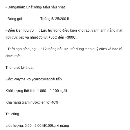
- Dạng/màu: Chất lỏng/ Màu nâu nhạt
- Đóng gói : Thùng 5/ 25/200 lít
- Điều kiện lưu trữ : Lưu trữ trong điều kiện khô ráo, tránh ánh nắng mặt
trời trực tiếp và nhiệt độ từ: +5oC đến +300C.
- Thời hạn sử dụng : 12 tháng nấu lưu trữ đúng theo quý cách và bao bì
chưa mở
Thông số kỹ thuật
Gốc: Polyme Polycarboxylat cải tiến
Khối lượng thể tích: 1.080 – 1.100 kg/lít
Khả năng giảm nước: lên tới 40%
Thi công
Liều lượng: 0.50 - 2.00 lít/100kg xi măng