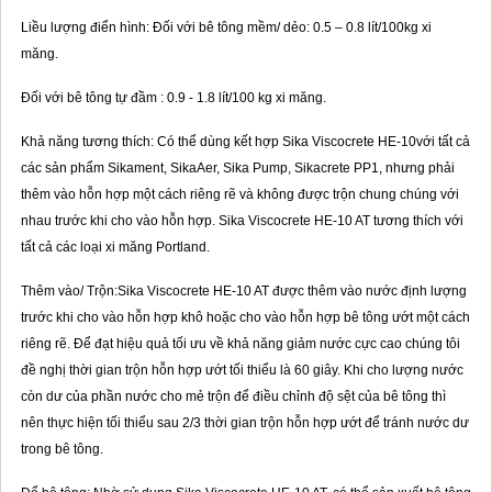
Liều lượng điển hình: Đối với bê tông mềm/ dẻo: 0.5 – 0.8 lít/100kg xi
măng.
Đối với bê tông tự đầm : 0.9 - 1.8 lít/100 kg xi măng.
Khả năng tương thích: Có thể dùng kết hợp Sika Viscocrete HE-10với tất cả
các sản phẩm Sikament, SikaAer, Sika Pump, Sikacrete PP1, nhưng phải
thêm vào hỗn hợp một cách riêng rẽ và không được trộn chung chúng với
nhau trước khi cho vào hỗn hợp. Sika Viscocrete HE-10 AT tương thích với
tất cả các loại xi măng Portland.
Thêm vào/ Trộn:Sika Viscocrete HE-10 AT được thêm vào nước định lượng
trước khi cho vào hỗn hợp khô hoặc cho vào hỗn hợp bê tông ướt một cách
riêng rẽ. Để đạt hiệu quả tối ưu về khả năng giảm nước cực cao chúng tôi
đề nghị thời gian trộn hỗn hợp ướt tối thiểu là 60 giây. Khi cho lượng nước
còn dư của phần nước cho mẻ trộn để điều chỉnh độ sệt của bê tông thì
nên thực hiện tối thiểu sau 2/3 thời gian trộn hỗn hợp ướt để tránh nước dư
trong bê tông.