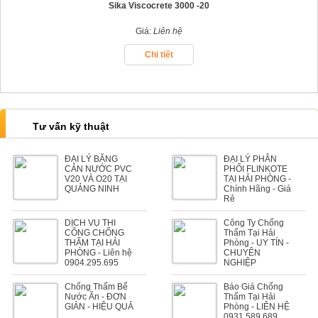
Sika Viscocrete 3000 -20
Giá:
Liên hệ
Chi tiết
Tư vấn kỹ thuật
ĐẠI LÝ BĂNG
ĐẠI LÝ PHÂN
CẢN NƯỚC PVC
PHỐI FLINKOTE
V20 VÀ O20 TẠI
TẠI HẢI PHÒNG -
QUẢNG NINH
Chính Hãng - Giá
Rẻ
DỊCH VỤ THI
Công Ty Chống
CÔNG CHỐNG
Thấm Tại Hải
THẤM TẠI HẢI
Phòng - UY TÍN -
PHÒNG - Liên hệ
CHUYÊN
0904.295.695
NGHIỆP
Chống Thấm Bể
Báo Giá Chống
Nước Ăn - ĐƠN
Thấm Tại Hải
GIẢN - HIỆU QUẢ
Phòng - LIÊN HỆ
0931.589.689