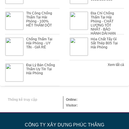
Thi Công Chống
Địa Chỉ Chống
Thấm Tại Hải
Thấm Tại Hải
Phòng - 100%
Phòng - CHẤT
HẾT THẤM DỘT
LƯỢNG TỐT
NHẤT - BẢO
HÀNH DÀI HẠN
Chống Thấm Tại
Hóa Chất Tẩy Gỉ
Hải Phòng - UY
Sắt Thép B05 Tại
TÍN - GIÁ RẺ
Hải Phòng
Xem tất cả
Đại Lý Bán Chống
Thấm Uy Tín Tại
Hải Phòng
Thống kê truy cập
Online:
Visitor:
CÔNG TY XÂY DỰNG PHÚC THẮNG