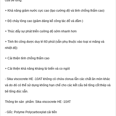
của bê tông:
+ Khả năng giảm nước cực cao (tạo cường độ và tính chống thấm cao)
+ Độ chảy lỏng cao (giảm đáng kể công tác đổ và đầm )
+ Thúc đẩy sự phát triển cường độ sớm nhanh hơn
+ Tính thi công được duy trì 60 phút (vẫn phụ thuộc vào loại xi măng và
nhiệt độ)
+ Cải thiện tính chống thấm cao
+ Cải thiện khả năng kháng từ biến và co ngót
- Sika viscocrete HE -10AT không có chứa clorua lẫn các chất ăn mòn khác
và do đó có thể sử dụng không hạn chế cho các kết cấu bê tông cốt thép và
bê tông đúc sẵn.
Thông tin sản phẩm: Sika viscocrete HE -10AT
- Gốc: Polyme Polycarboxylat cải tiến