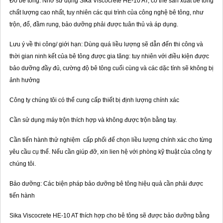
Đổ bê tông: Nhờ sử dụng Sika Viscocrete HE-10 AT, có thể sản xuất bê tông
chất lượng cao nhất, tuy nhiên các qui trình của công nghệ bê tông, như
trộn, đổ, đầm rung, bảo dưỡng phải được tuân thủ và áp dụng.
Lưu ý về thi công/ giới hạn: Dùng quá liều lượng sẽ dẫn đến thi công và
thời gian ninh kết của bê tông được gia tăng: tuy nhiên với điều kiện được
bảo dưỡng đầy đủ, cường độ bê tông cuối cùng và các dặc tính sẽ không bị
ảnh hưởng
Công ty chúng tôi có thể cung cấp thiết bị định lượng chính xác
Cần sử dụng máy trộn thích hợp và không được trộn bằng tay.
Cần tiến hành thử nghiệm cấp phối để chọn liều lượng chính xác cho từng
yêu cầu cụ thể. Nếu cần giúp đỡ, xin lien hệ với phòng kỹ thuật của công ty
chúng tôi.
Bảo dưỡng: Các biện pháp bảo dưỡng bê tông hiệu quả cần phải được
tiến hành
Sika Viscocrete HE-10 AT thích hợp cho bê tông sẽ được bảo dưỡng bằng