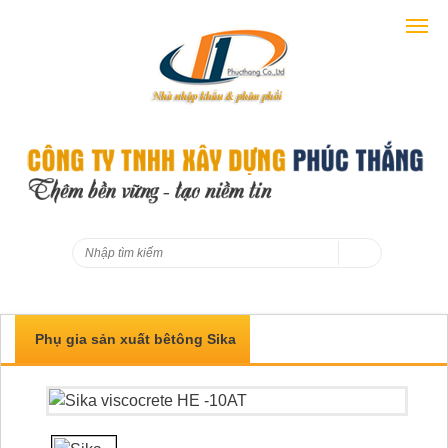
Phụ gia sản xuất bêtông Sika