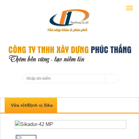
Vữa rót/Định vị Sika