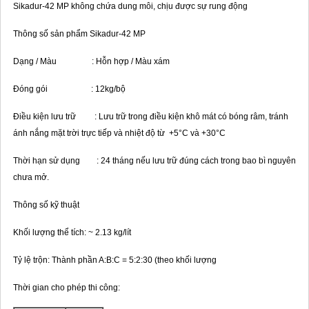
Sikadur-42 MP không chứa dung môi, chịu được sự rung động
Thông số sản phẩm Sikadur-42 MP
Dạng / Màu : Hỗn hợp / Màu xám
Đóng gói : 12kg/bộ
Điều kiện lưu trữ : Lưu trữ trong điều kiện khô mát có bóng râm, tránh
ánh nắng mặt trời trực tiếp và nhiệt độ từ +5°C và +30°C
Thời hạn sử dụng : 24 tháng nếu lưu trữ đúng cách trong bao bì nguyên
chưa mở.
Thông số kỹ thuật
Khối lượng thể tích: ~ 2.13 kg/lít
Tỷ lệ trộn: Thành phần A:B:C = 5:2:30 (theo khối lượng
Thời gian cho phép thi công: