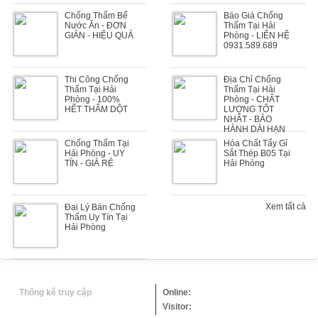
Chống Thấm Bể
Báo Giá Chống
Nước Ăn - ĐƠN
Thấm Tại Hải
GIẢN - HIỆU QUẢ
Phòng - LIÊN HỆ
0931.589.689
Thi Công Chống
Địa Chỉ Chống
Thấm Tại Hải
Thấm Tại Hải
Phòng - 100%
Phòng - CHẤT
HẾT THẤM DỘT
LƯỢNG TỐT
NHẤT - BẢO
HÀNH DÀI HẠN
Chống Thấm Tại
Hóa Chất Tẩy Gỉ
Hải Phòng - UY
Sắt Thép B05 Tại
TÍN - GIÁ RẺ
Hải Phòng
Xem tất cả
Đại Lý Bán Chống
Thấm Uy Tín Tại
Hải Phòng
Thống kê truy cập
Online:
Visitor: