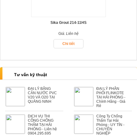
Sika Grout 214-11HS
Giá:
Liên hệ
Chi tiết
Tư vấn kỹ thuật
ĐẠI LÝ BĂNG
ĐẠI LÝ PHÂN
CẢN NƯỚC PVC
PHỐI FLINKOTE
V20 VÀ O20 TẠI
TẠI HẢI PHÒNG -
QUẢNG NINH
Chính Hãng - Giá
Rẻ
DỊCH VỤ THI
Công Ty Chống
CÔNG CHỐNG
Thấm Tại Hải
THẤM TẠI HẢI
Phòng - UY TÍN -
PHÒNG - Liên hệ
CHUYÊN
0904.295.695
NGHIỆP