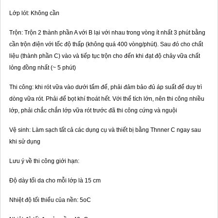
Lớp lót: Không cần
Trộn: Trộn 2 thành phần A với B lại với nhau trong vòng ít nhất 3 phút bằng
cần trộn điện với tốc độ thấp (không quá 400 vòng/phút). Sau đó cho chất
liệu (thành phần C) vào và tiếp tục trộn cho đến khi đạt độ chảy vữa chất
lỏng đồng nhất (~ 5 phút)
Thi công: khi rót vữa vào dưới tấm đế, phải đảm bảo đủ áp suất để duy trì
dòng vữa rót. Phải để bọt khí thoát hết. Với thể tích lớn, nên thi công nhiều
lớp, phải chắc chắn lớp vữa rót trước đã thi công cứng và nguội
Vệ sinh: Làm sạch tất cả các dụng cụ và thiết bị bằng Thnner C ngay sau
khi sử dụng
Lưu ý về thi công giới hạn:
Độ dày tối da cho mỗi lớp là 15 cm
Nhiệt độ tối thiểu của nền: 5oC