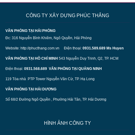
CÔNG TY XÂY DỰNG PHÚC THẮNG
VĂN PHÒNG TẠI HẢI PHÒNG
Đc: 316 Nguyễn Bỉnh Khiêm, Ngô Quyền, Hải Phòng
Website:
http://phucthang.com.vn
Điện thoại:
0931.589.689 Ms Huyen
VĂN PHÒNG TẠI HỒ CHÍ MINH
543 Nguyễn Duy Trinh, Q2, TP. HCM
Điện thoại:
0931.568.689
VĂN PHÒNG TẠI QUẢNG NINH
119 Tòa nhà PTP Tower Nguyễn Văn Cừ, TP. Hạ Long
VĂN PHÒNG TẠI HẢI DƯƠNG
Số 68/2 Đường Ngô Quyền , Phường Hải Tân, TP. Hải Dương
HÌNH ẢNH CÔNG TY